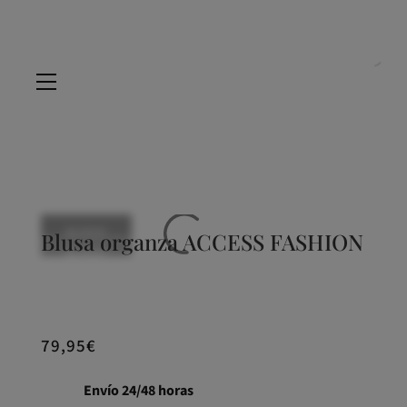
NUEVO
Blusa organza ACCESS FASHION
NUEVO
NUEVO
NUEVO
NUEVO
79,95
€
Envío 24/48 horas