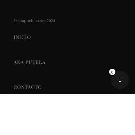
©
anapuebla.com
2024
INICIO
ANA PUEBLA
0
CONTACTO
NUEVA COLECCIÓN