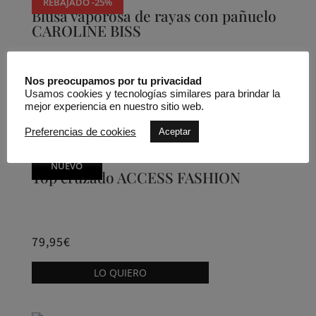
REBAJADO -25%
Blusa vaporosa de rayas con pañuelo
CAROLINE BISS
160,00
€
120,00
€
Nos preocupamos por tu privacidad
Usamos cookies y tecnologías similares para brindar la
Este
mejor experiencia en nuestro sitio web.
LO QUIERO
producto
Preferencias de cookies
Aceptar
tiene
múltiples
NUEVO
variantes.
Top cruzado ACCESS FASHION
Las
opciones
se
79,95
€
pueden
Este
elegir
LO QUIERO
producto
en
tiene
la
múltiples