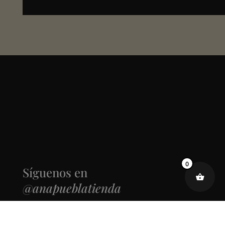
0
Síguenos en
@anapueblatienda