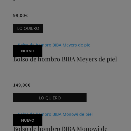
se
pueden
99,00
€
elegir
Este
LO QUIERO
en
producto
la
tiene
página
múltiples
NUEVO
de
variantes.
Bolso de hombro BIBA Meyers de piel
producto
Las
opciones
se
pueden
149,00
€
elegir
Este
LO QUIERO
en
producto
la
tiene
página
múltiples
NUEVO
de
variantes.
Bolso de hombro BIBA Monowi de
producto
Las