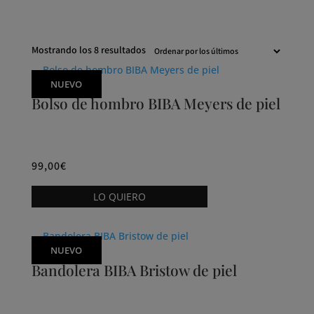
Ordenado
Mostrando los 8 resultados
por
los
NUEVO
últimos
Bolso de hombro BIBA Meyers de piel
99,00
€
Este
LO QUIERO
producto
tiene
múltiples
NUEVO
variantes.
Bandolera BIBA Bristow de piel
Las
opciones
se