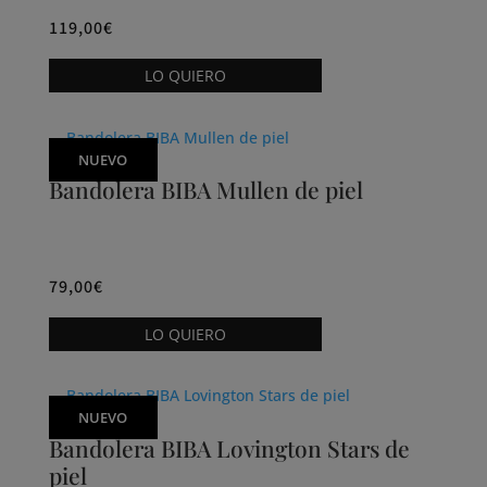
pueden
119,00
€
elegir
Este
LO QUIERO
en
producto
la
tiene
página
múltiples
NUEVO
de
variantes.
Bandolera BIBA Mullen de piel
producto
Las
opciones
se
pueden
79,00
€
elegir
Este
LO QUIERO
en
producto
la
tiene
página
múltiples
NUEVO
de
variantes.
Bandolera BIBA Lovington Stars de
producto
Las
piel
opciones