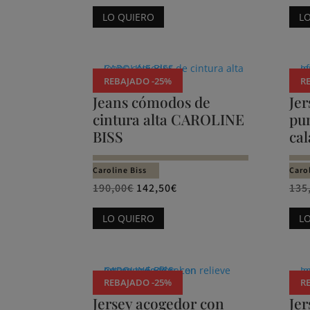
Este
LO QUIERO
L
producto
tiene
múltiples
variantes.
REBAJADO -25%
R
Las
Jeans cómodos de
Jer
opciones
cintura alta CAROLINE
pun
se
BISS
ca
pueden
elegir
Caroline Biss
Carol
en
190,00
€
142,50
€
135
la
Este
LO QUIERO
L
página
producto
de
tiene
producto
múltiples
variantes.
REBAJADO -25%
R
Las
Jersey acogedor con
Jer