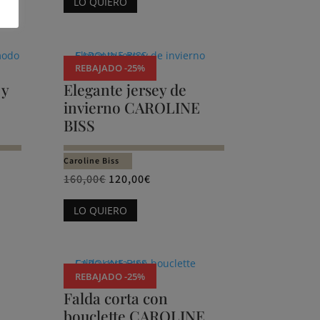
LO QUIERO
página
producto
de
tiene
producto
múltiples
variantes.
REBAJADO -25%
Las
 y
Elegante jersey de
opciones
invierno CAROLINE
se
BISS
pueden
elegir
Caroline Biss
en
160,00
€
120,00
€
la
Este
LO QUIERO
página
producto
de
tiene
producto
múltiples
variantes.
REBAJADO -25%
Las
Falda corta con
opciones
bouclette CAROLINE