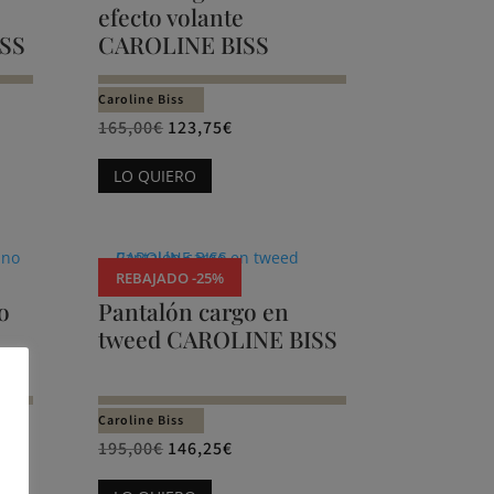
opciones
efecto volante
se
ISS
CAROLINE BISS
pueden
elegir
Caroline Biss
en
165,00
€
123,75
€
la
Este
LO QUIERO
página
producto
de
tiene
producto
múltiples
variantes.
REBAJADO -25%
Las
o
Pantalón cargo en
opciones
tweed CAROLINE BISS
se
pueden
elegir
Caroline Biss
en
195,00
€
146,25
€
la
Este