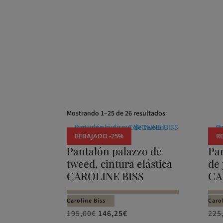
Ordenado
Mostrando 1–25 de 26 resultados
por
los
REBAJADO -25%
R
últimos
Pantalón palazzo de
Pa
tweed, cintura elástica
de 
CAROLINE BISS
CA
Caroline Biss
Carol
195,00
€
146,25
€
225