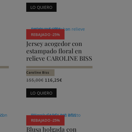
LO QUIERO
REBAJADO -25%
Jersey acogedor con
estampado floral en
relieve CAROLINE BISS
Caroline Biss
155,00
€
116,25
€
Este
LO QUIERO
producto
tiene
múltiples
variantes.
REBAJADO -25%
Las
Blusa holgada con