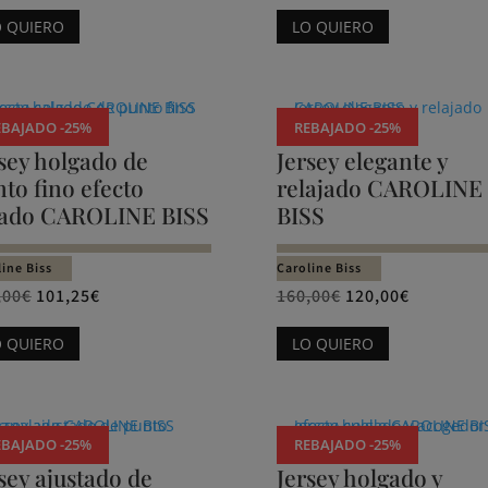
Este
Este
O QUIERO
LO QUIERO
producto
producto
tiene
tiene
múltiples
múltiples
variantes.
variantes.
EBAJADO -25%
REBAJADO -25%
Las
Las
sey holgado de
Jersey elegante y
opciones
opciones
to fino efecto
relajado CAROLINE
se
se
lado CAROLINE BISS
BISS
pueden
pueden
elegir
elegir
ine Biss
Caroline Biss
en
en
,00
€
101,25
€
160,00
€
120,00
€
la
la
Este
Este
O QUIERO
LO QUIERO
página
página
producto
producto
de
de
tiene
tiene
producto
producto
múltiples
múltiples
variantes.
variantes.
EBAJADO -25%
REBAJADO -25%
Las
Las
sey ajustado de
Jersey holgado y