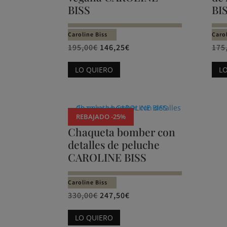
se
BISS
BI
pueden
elegir
Caroline Biss
Carol
en
195,00
€
146,25
€
175
la
Este
LO QUIERO
L
página
producto
de
tiene
producto
múltiples
variantes.
REBAJADO -25%
Las
Chaqueta bomber con
opciones
detalles de peluche
se
CAROLINE BISS
pueden
elegir
Caroline Biss
en
330,00
€
247,50
€
la
Este
LO QUIERO
página
producto