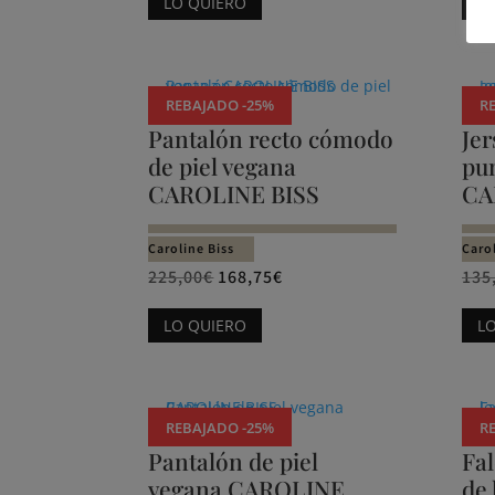
LO QUIERO
L
página
producto
de
tiene
producto
múltiples
variantes.
REBAJADO -25%
R
Las
Pantalón recto cómodo
Jer
opciones
de piel vegana
pu
se
CAROLINE BISS
CA
pueden
elegir
Caroline Biss
Carol
en
225,00
€
168,75
€
135
la
Este
LO QUIERO
L
página
producto
de
tiene
producto
múltiples
variantes.
REBAJADO -25%
R
Las
Pantalón de piel
Fa
opciones
vegana CAROLINE
de