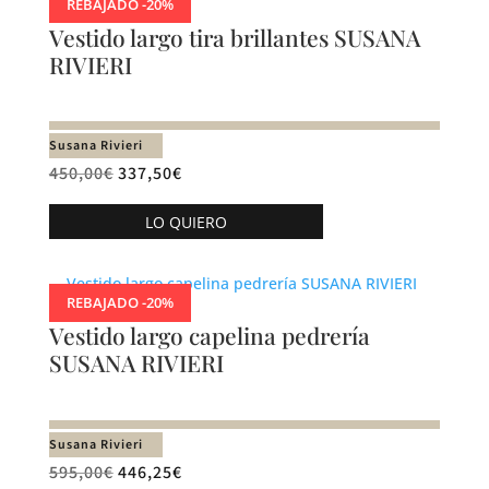
producto
REBAJADO -20%
variantes.
Vestido largo tira brillantes SUSANA
Las
RIVIERI
opciones
se
pueden
Susana Rivieri
elegir
450,00
€
337,50
€
en
Este
la
LO QUIERO
producto
página
tiene
de
múltiples
producto
REBAJADO -20%
variantes.
Vestido largo capelina pedrería
Las
SUSANA RIVIERI
opciones
se
pueden
Susana Rivieri
elegir
595,00
€
446,25
€
en