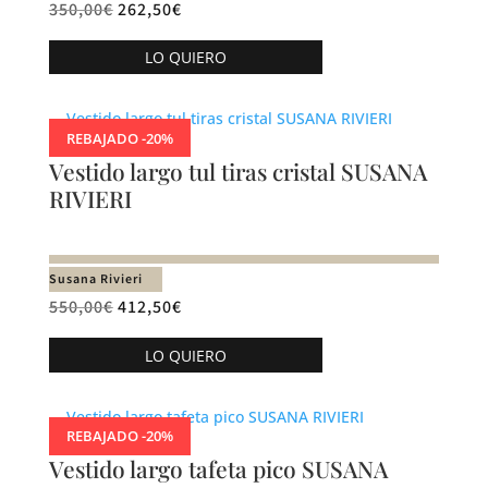
350,00
€
262,50
€
en
Este
la
LO QUIERO
producto
página
tiene
de
múltiples
producto
REBAJADO -20%
variantes.
Vestido largo tul tiras cristal SUSANA
Las
RIVIERI
opciones
se
pueden
Susana Rivieri
elegir
550,00
€
412,50
€
en
Este
la
LO QUIERO
producto
página
tiene
de
múltiples
producto
REBAJADO -20%
variantes.
Vestido largo tafeta pico SUSANA
Las