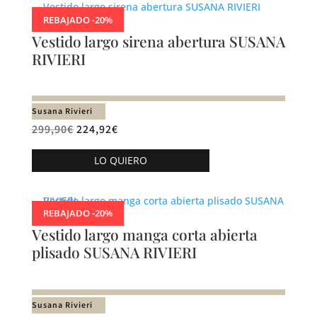
múltiples
producto
REBAJADO -20%
variantes.
Vestido largo sirena abertura SUSANA
Las
RIVIERI
opciones
se
pueden
Susana Rivieri
elegir
299,90
€
224,92
€
en
Este
la
LO QUIERO
producto
página
tiene
de
múltiples
producto
REBAJADO -20%
variantes.
Vestido largo manga corta abierta
Las
plisado SUSANA RIVIERI
opciones
se
pueden
Susana Rivieri
elegir