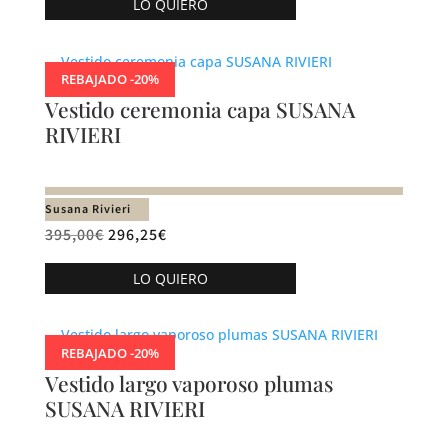
LO QUIERO
producto
tiene
múltiples
REBAJADO -20%
variantes.
Vestido ceremonia capa SUSANA
Las
RIVIERI
opciones
se
pueden
Susana Rivieri
elegir
395,00
€
296,25
€
en
Este
la
LO QUIERO
producto
página
tiene
de
múltiples
producto
REBAJADO -20%
variantes.
Vestido largo vaporoso plumas
Las
SUSANA RIVIERI
opciones
se