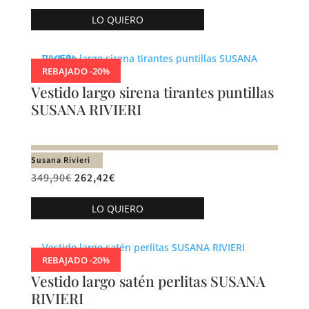
Este
la
LO QUIERO
producto
página
tiene
de
múltiples
producto
REBAJADO -20%
variantes.
Vestido largo sirena tirantes puntillas
Las
SUSANA RIVIERI
opciones
se
pueden
Susana Rivieri
elegir
349,90
€
262,42
€
en
Este
la
LO QUIERO
producto
página
tiene
de
múltiples
producto
REBAJADO -20%
variantes.
Vestido largo satén perlitas SUSANA
Las
RIVIERI
opciones