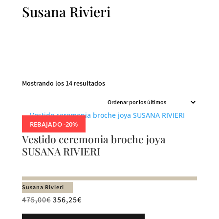
Susana Rivieri
Ordenado
Mostrando los 14 resultados
por
los
últimos
REBAJADO -20%
Vestido ceremonia broche joya
SUSANA RIVIERI
Susana Rivieri
475,00
€
356,25
€
Este