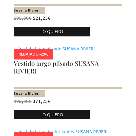
pueden
Susana Rivieri
elegir
695,00
€
521,25
€
en
Este
la
LO QUIERO
producto
página
tiene
de
múltiples
producto
REBAJADO -20%
variantes.
Vestido largo plisado SUSANA
Las
RIVIERI
opciones
se
pueden
Susana Rivieri
elegir
495,00
€
371,25
€
en
Este
la
LO QUIERO
producto
página
tiene
de
múltiples