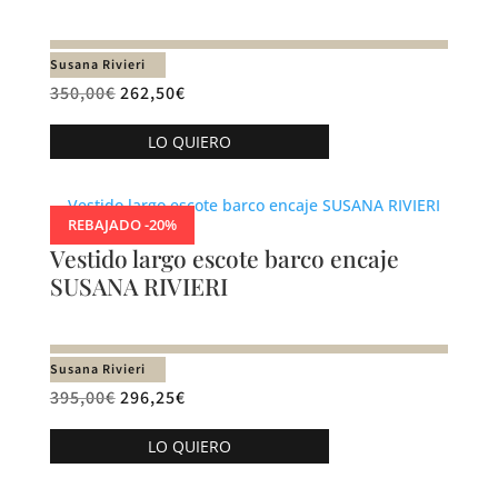
se
pueden
Susana Rivieri
elegir
350,00
€
262,50
€
en
Este
la
LO QUIERO
producto
página
tiene
de
múltiples
producto
REBAJADO -20%
variantes.
Vestido largo escote barco encaje
Las
SUSANA RIVIERI
opciones
se
pueden
Susana Rivieri
elegir
395,00
€
296,25
€
en
Este
la
LO QUIERO
producto
página
tiene
de