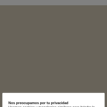
Aquí podrás ver todo
nuestro catálogo de
última colección ¡No te lo
pierdas!
Nos preocupamos por tu privacidad