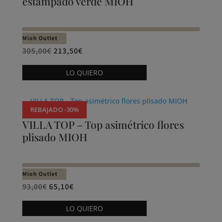
estampado verde MIOH
opciones
se
pueden
Mioh Outlet
elegir
305,00
€
213,50
€
en
Este
la
LO QUIERO
producto
página
tiene
de
múltiples
producto
REBAJADO -30%
variantes.
VILLA TOP – Top asimétrico flores
Las
plisado MIOH
opciones
se
pueden
Mioh Outlet
elegir
93,00
€
65,10
€
en
Este
la
LO QUIERO
producto
página