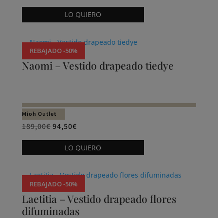
precio
precio
Este
la
LO QUIERO
original
actual
producto
página
era:
es:
tiene
de
194,00€.
97,00€.
múltiples
producto
REBAJADO -50%
variantes.
Naomi – Vestido drapeado tiedye
Las
opciones
se
pueden
Mioh Outlet
elegir
189,00
€
94,50
€
en
Este
la
LO QUIERO
producto
página
tiene
de
múltiples
producto
REBAJADO -50%
variantes.
Laetitia – Vestido drapeado flores
Las
difuminadas
opciones