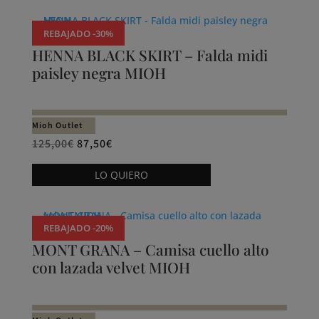
tiene
de
múltiples
producto
REBAJADO -30%
variantes.
HENNA BLACK SKIRT – Falda midi
Las
paisley negra MIOH
opciones
se
pueden
Mioh Outlet
elegir
125,00
€
87,50
€
en
Este
la
LO QUIERO
producto
página
tiene
de
múltiples
producto
REBAJADO -20%
variantes.
MONT GRANA – Camisa cuello alto
Las
con lazada velvet MIOH
opciones
se
pueden