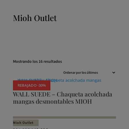
Mioh Outlet
Ordenado
Mostrando los 16 resultados
por
los
últimos
REBAJADO -30%
WALL SUEDE – Chaqueta acolchada
mangas desmontables MIOH
Mioh Outlet