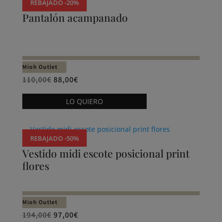
producto
REBAJADO -20%
variantes.
Pantalón acampanado
Las
opciones
se
pueden
Mioh Outlet
elegir
El
El
110,00
€
88,00
€
en
precio
precio
Este
la
LO QUIERO
original
actual
producto
página
era:
es:
tiene
de
110,00€.
88,00€.
múltiples
producto
REBAJADO -50%
variantes.
Vestido midi escote posicional print
Las
flores
opciones
se
pueden
Mioh Outlet
elegir
El
El
194,00
€
97,00
€
en