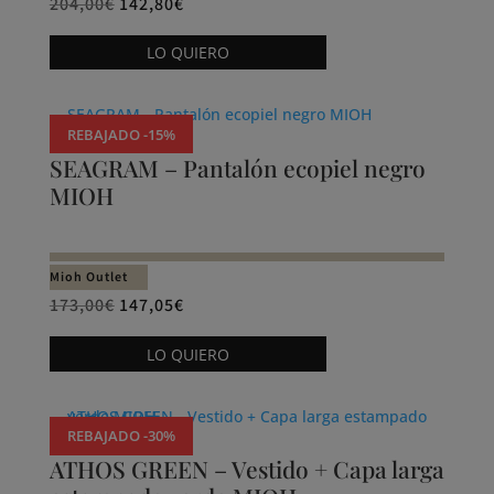
204,00
€
142,80
€
Este
LO QUIERO
producto
tiene
múltiples
REBAJADO -15%
variantes.
SEAGRAM – Pantalón ecopiel negro
Las
MIOH
opciones
se
pueden
Mioh Outlet
elegir
173,00
€
147,05
€
en
Este
la
LO QUIERO
producto
página
tiene
de
múltiples
producto
REBAJADO -30%
variantes.
ATHOS GREEN – Vestido + Capa larga
Las