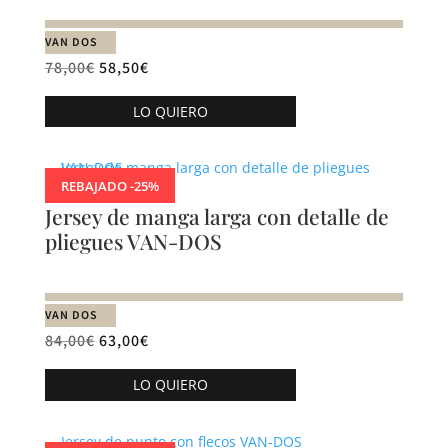
se
pueden
VAN DOS
elegir
78,00
€
58,50
€
en
Este
la
LO QUIERO
producto
página
tiene
de
múltiples
producto
REBAJADO -25%
variantes.
Jersey de manga larga con detalle de
Las
pliegues VAN-DOS
opciones
se
pueden
VAN DOS
elegir
84,00
€
63,00
€
en
Este
la
LO QUIERO
producto
página
tiene
de
múltiples