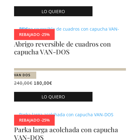
en
Este
la
LO QUIERO
producto
página
tiene
de
múltiples
producto
REBAJADO -25%
variantes.
Abrigo reversible de cuadros con
Las
capucha VAN-DOS
opciones
se
pueden
VAN DOS
elegir
240,00
€
180,00
€
en
Este
la
LO QUIERO
producto
página
tiene
de
múltiples
producto
REBAJADO -25%
variantes.
Parka larga acolchada con capucha
Las
VAN-DOS
opciones