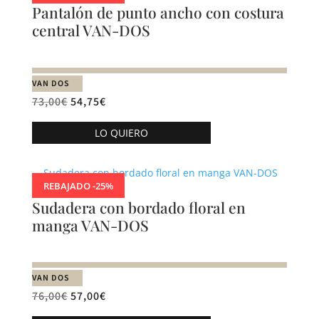
Pantalón de punto ancho con costura
Las
central VAN-DOS
opciones
se
pueden
VAN DOS
elegir
73,00
€
54,75
€
en
Este
la
LO QUIERO
producto
página
tiene
de
múltiples
producto
REBAJADO -25%
variantes.
Sudadera con bordado floral en
Las
manga VAN-DOS
opciones
se
pueden
VAN DOS
elegir
76,00
€
57,00
€
en
Este