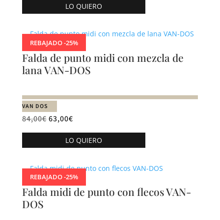
la
LO QUIERO
producto
página
tiene
de
múltiples
producto
REBAJADO -25%
variantes.
Falda de punto midi con mezcla de
Las
lana VAN-DOS
opciones
se
pueden
VAN DOS
elegir
84,00
€
63,00
€
en
Este
la
LO QUIERO
producto
página
tiene
de
múltiples
producto
REBAJADO -25%
variantes.
Falda midi de punto con flecos VAN-
Las
DOS
opciones