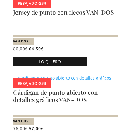
producto
REBAJADO -25%
variantes.
Jersey de punto con flecos VAN-DOS
Las
opciones
se
pueden
VAN DOS
elegir
86,00
€
64,50
€
en
Este
la
LO QUIERO
producto
página
tiene
de
múltiples
producto
REBAJADO -25%
variantes.
Cárdigan de punto abierto con
Las
detalles gráficos VAN-DOS
opciones
se
pueden
VAN DOS
elegir
76,00
€
57,00
€