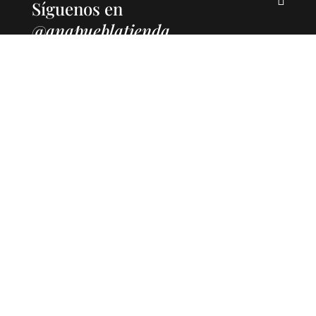
Síguenos en
@anapueblatienda
©
anapuebla.com
2024
INICIO