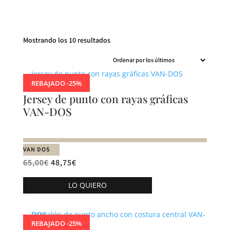
Ordenado
Mostrando los 10 resultados
por
los
últimos
REBAJADO -25%
Jersey de punto con rayas gráficas
VAN-DOS
VAN DOS
65,00
€
48,75
€
Este
LO QUIERO
producto
tiene
múltiples
REBAJADO -25%
variantes.