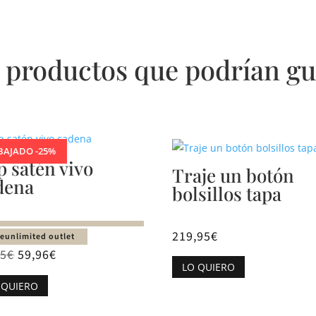
 productos que podrían gu
BAJADO -25%
p satén vivo
Traje un botón
dena
bolsillos tapa
219,95
€
unlimited outlet
95
€
59,96
€
Este
LO QUIERO
producto
Este
 QUIERO
tiene
producto
múltiples
tiene