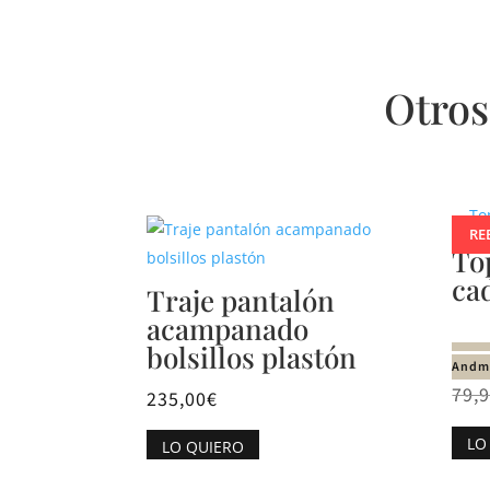
Otros
Productos relacionados
RE
To
ca
Traje pantalón
acampanado
bolsillos plastón
Andme
79,
235,00
€
Este
LO
LO QUIERO
producto
tiene