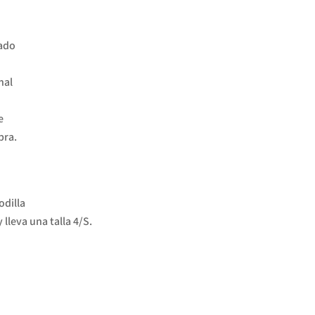
rado
nal
e
bra.
odilla
lleva una talla 4/S.