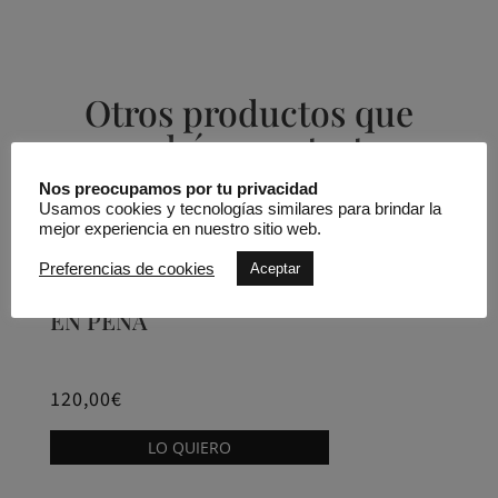
Otros productos que
podrían gustarte
Nos preocupamos por tu privacidad
Usamos cookies y tecnologías similares para brindar la
Productos relacionados
mejor experiencia en nuestro sitio web.
Preferencias de cookies
Aceptar
NUEVO
Sandalias tiras entrelazadas ALMA
EN PENA
120,00
€
Este
LO QUIERO
producto
tiene