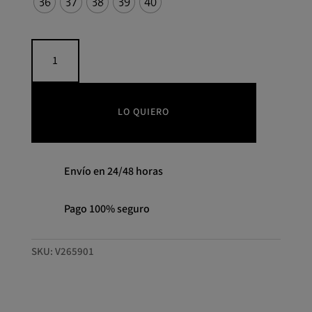
36
37
38
39
40
Sandalias
cuña
piedras
ALMA
EN
LO QUIERO
PENA
cantidad
Envío en 24/48 horas
Pago 100% seguro
SKU:
V265901