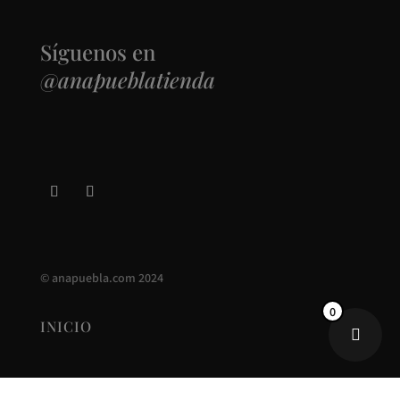
Síguenos en
@anapueblatienda
©
anapuebla.com
2024
0
INICIO