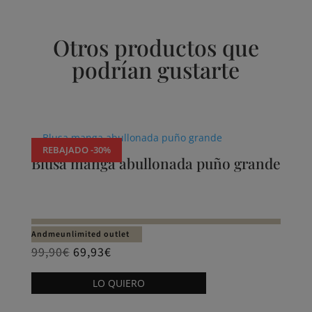
Otros productos que
podrían gustarte
Productos relacionados
REBAJADO -30%
Blusa manga abullonada puño grande
Andmeunlimited outlet
99,90
€
69,93
€
Este
LO QUIERO
producto
tiene