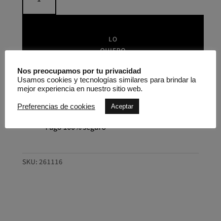
de
satén
reciclado
con
LO
detalle
QUIERO
de
pedrería
Nos preocupamos por tu privacidad
JOSEPH
Usamos cookies y tecnologías similares para brindar la
mejor experiencia en nuestro sitio web.
RIBKOFF
Envío en 24/48 horas
cantidad
Preferencias de cookies
Aceptar
Pago 100% seguro
SKU:
261116