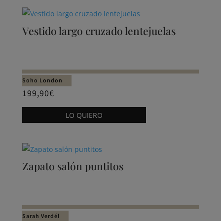
múltiples
variantes.
Vestido largo cruzado lentejuelas
Las
opciones
se
pueden
Soho London
elegir
199,90
€
en
Este
la
LO QUIERO
producto
página
tiene
de
múltiples
producto
variantes.
Zapato salón puntitos
Las
opciones
se
pueden
Sarah Verdél