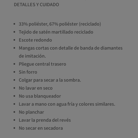
DETALLES Y CUIDADO
33% poliéster, 67% poliéster (reciclado)
Tejido de satén martillado reciclado
Escote redondo
Mangas cortas con detalle de banda de diamantes
de imitación.
Pliegue central trasero
Sin forro
Colgar para secar a la sombra.
No lavar en seco
No usa blanqueador
Lavar a mano con agua fría y colores similares.
No planchar
Lavar la prenda del revés
No secar en secadora