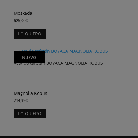
pueden
elegir
Moskada
en
625,00
€
la
Este
página
LO QUIERO
producto
de
tiene
producto
múltiples
variantes.
NUEVO
Vestido tafetán BOYACA MAGNOLIA KOBUS
Las
opciones
se
pueden
elegir
Magnolia Kobus
en
214,99
€
la
Este
página
LO QUIERO
producto
de
tiene
producto
múltiples
variantes.