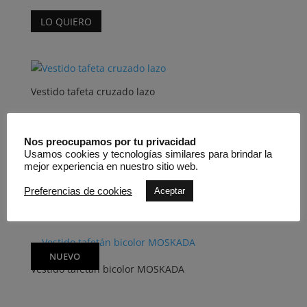
la
Este
página
LO QUIERO
producto
de
tiene
producto
múltiples
variantes.
Las
Vestido tafeta cruzado lazo
opciones
se
pueden
Nos preocupamos por tu privacidad
elegir
Usamos cookies y tecnologías similares para brindar la
Moskada
en
mejor experiencia en nuestro sitio web.
450,00
€
la
Este
Preferencias de cookies
Aceptar
página
LO QUIERO
producto
de
tiene
producto
múltiples
variantes.
NUEVO
Vestido tafetán bicolor MOSKADA
Las
opciones
se