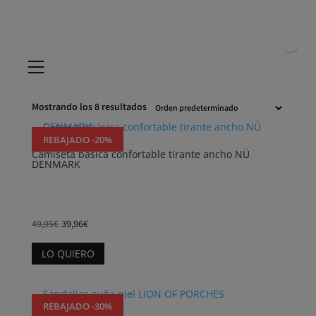
Inicio
/ Selecciona el color del producto / Azul marino
Azul marino
Mostrando los 8 resultados
REBAJADO -20%
Camiseta básica confortable tirante ancho NÜ
DENMARK
49,95
€
39,96
€
Este
LO QUIERO
producto
tiene
múltiples
variantes.
REBAJADO -30%