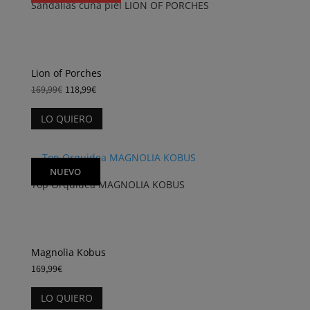
Sandalias cuña piel LION OF PORCHES
Las
opciones
se
pueden
elegir
Lion of Porches
en
169,99
€
118,99
€
la
Este
página
LO QUIERO
producto
de
tiene
producto
múltiples
variantes.
NUEVO
Top Orquidea MAGNOLIA KOBUS
Las
opciones
se
pueden
elegir
Magnolia Kobus
en
169,99
€
la
Este
página
LO QUIERO
producto