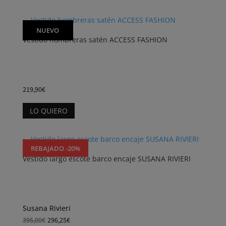
de
tiene
producto
múltiples
variantes.
NUEVO
Vestido hombreras satén ACCESS FASHION
Las
opciones
se
pueden
elegir
219,90
€
en
Este
la
LO QUIERO
producto
página
tiene
de
múltiples
producto
variantes.
REBAJADO -20%
Vestido largo escote barco encaje SUSANA RIVIERI
Las
opciones
se
pueden
elegir
Susana Rivieri
en
395,00
€
296,25
€