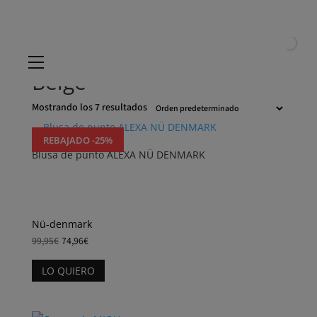
Inicio
/ Selecciona el color del producto / Beige
Beige
Mostrando los 7 resultados
REBAJADO -25%
Blusa de punto ALEXA NÜ DENMARK
Nü-denmark
99,95
€
74,96
€
Este
LO QUIERO
producto
tiene
múltiples