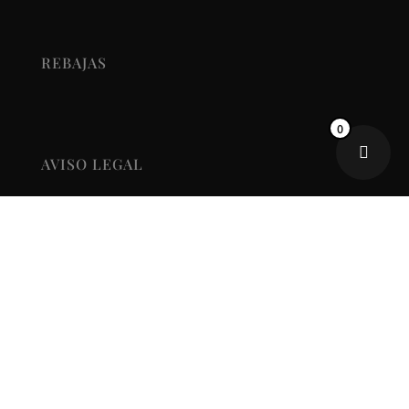
REBAJAS
0
AVISO LEGAL
POLÍTICA DE PRIVACIDAD
POLÍTICA DE COOKIES
TÉRMINOS, CONDICIONES Y
DEVOLUCIONES