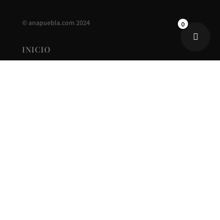
©
anapuebla.com
2024
0
INICIO
ANA PUEBLA
CONTACTO
NUEVA COLECCIÓN