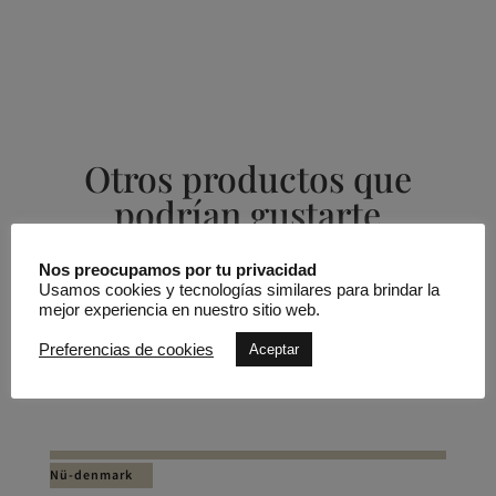
Otros productos que
podrían gustarte
Nos preocupamos por tu privacidad
Productos relacionados
Usamos cookies y tecnologías similares para brindar la
mejor experiencia en nuestro sitio web.
REBAJADO -50%
Preferencias de cookies
Aceptar
Vestido XANDRA
Nü-denmark