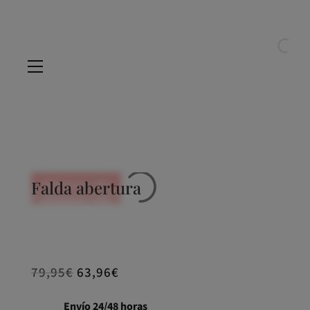
Falda abertura
REBAJADO -20%
REBAJADO -20%
REBAJADO -20%
REBAJADO -20%
REBAJADO -20%
79,95
€
63,96
€
Envío 24/48 horas