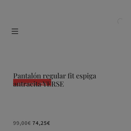
Pantalón regular fit espiga
antracita YERSE
REBAJADO -25%
99,00
€
74,25
€