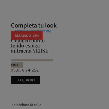
Completa tu look
REBAJADO -25%
Chaleco punto
tejido espiga
antracita YERSE
Yerse
99,00
€
74,25
€
Este
LO QUIERO
producto
tiene
múltiples
variantes.
Selecciona la talla
Las