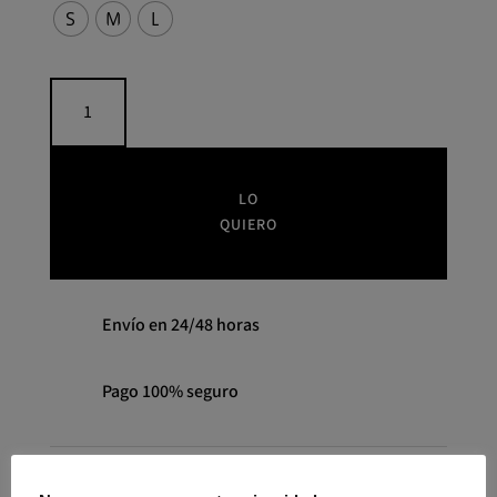
S
M
L
opciones
se
pueden
Pantalón
elegir
regular
en
fit
la
espiga
antracita
página
LO
YERSE
de
QUIERO
cantidad
producto
Envío en 24/48 horas
Pago 100% seguro
SKU:
43372