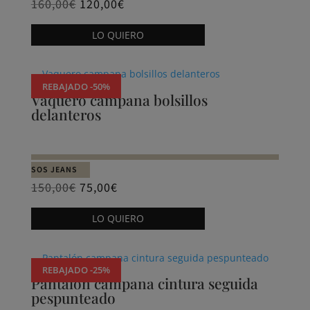
160,00
€
120,00
€
Este
LO QUIERO
producto
tiene
múltiples
REBAJADO -50%
variantes.
Vaquero campana bolsillos
delanteros
Las
opciones
se
pueden
SOS JEANS
elegir
150,00
€
75,00
€
en
Este
LO QUIERO
la
producto
página
tiene
de
múltiples
REBAJADO -25%
producto
variantes.
Pantalón campana cintura seguida
pespunteado
Las