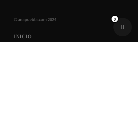
0
©
anapuebla.com
2024
INICIO
ANA PUEBLA
CONTACTO
NUEVA COLECCIÓN