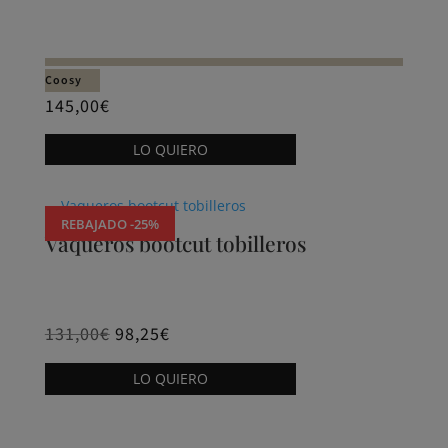
opciones
se
pueden
Coosy
elegir
145,00
€
en
Este
la
LO QUIERO
producto
página
tiene
de
múltiples
producto
REBAJADO -25%
variantes.
Vaqueros bootcut tobilleros
Las
opciones
se
131,00
€
98,25
€
pueden
Este
elegir
LO QUIERO
producto
en
tiene
la
múltiples
página