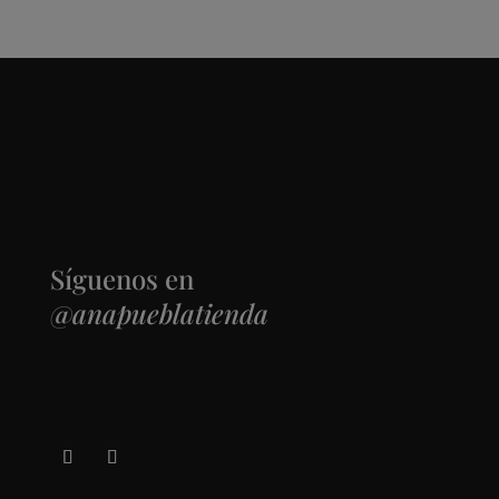
variantes.
de
Las
producto
opciones
se
pueden
elegir
en
la
página
Síguenos en
de
@anapueblatienda
producto