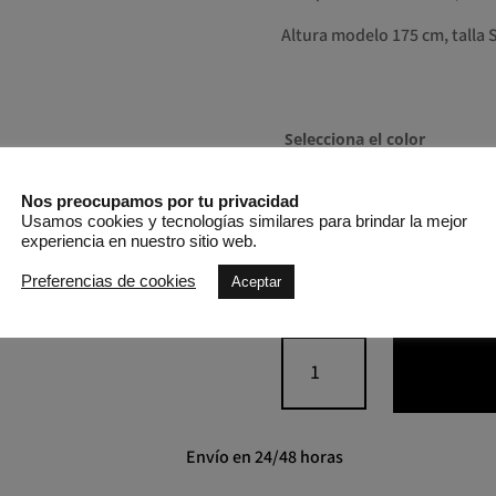
Altura modelo 175 cm, talla S
Selecciona el color
Nos preocupamos por tu privacidad
Usamos cookies y tecnologías similares para brindar la mejor
Selecciona la talla
experiencia en nuestro sitio web.
S
M
Preferencias de cookies
Aceptar
Abrigo
lana
handmade
cantidad
Envío en 24/48 horas