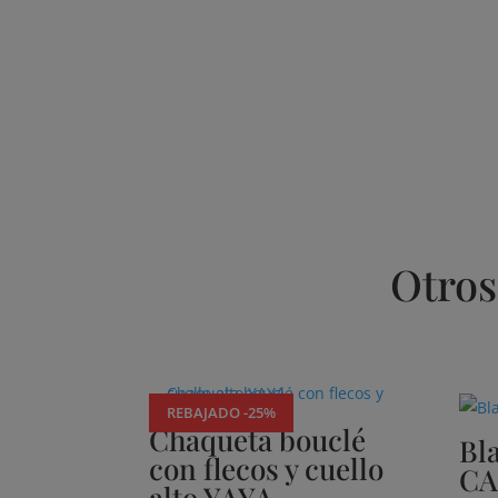
Otros
Productos relacionados
REBAJADO -25%
Chaqueta bouclé
Bl
con flecos y cuello
CA
alto YAYA