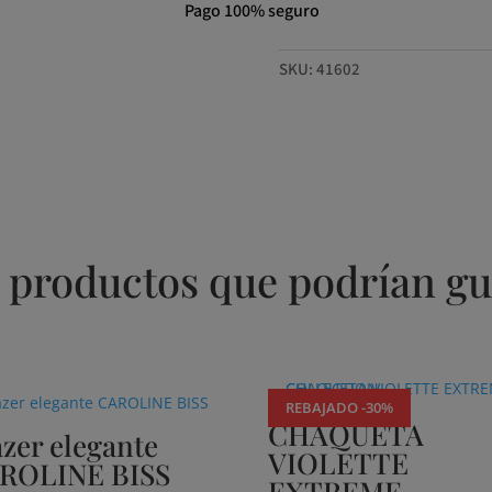
Pago 100% seguro
SKU:
41602
 productos que podrían gu
REBAJADO -30%
CHAQUETA
azer elegante
VIOLETTE
ROLINE BISS
EXTREME