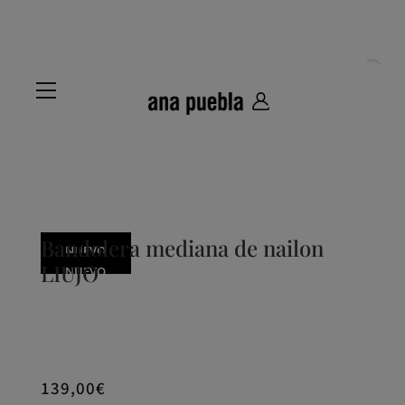
Bandolera mediana de nailon
NUEVO
LIUJO
NUEVO
NUEVO
NUEVO
NUEVO
139,00
€