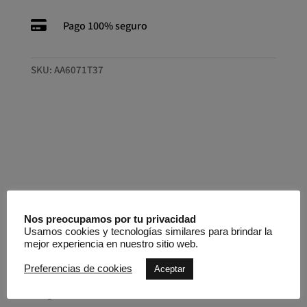

Pago 100% seguro
SKU:
AA6071T37
Productos relacionados
Nos preocupamos por tu privacidad
Usamos cookies y tecnologías similares para brindar la
Productos relacionados
mejor experiencia en nuestro sitio web.
Preferencias de cookies
Aceptar
REBAJADO -25%
Top ABIHA NÜ DENMARK