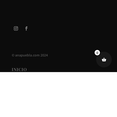
0
©
anapuebla.com
2024
INICIO
ANA PUEBLA
CONTACTO