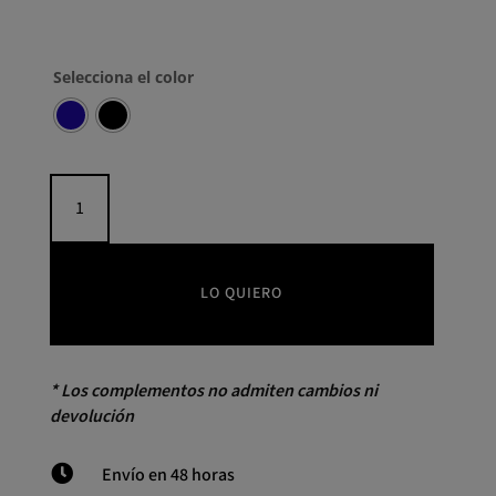
Selecciona el color
Bandolera
mediana
de
nailon
LIUJO
LO QUIERO
cantidad
* Los complementos no admiten cambios ni
devolución

Envío en 48 horas