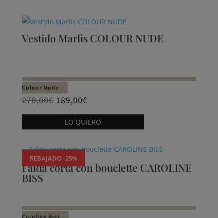
tiene
de
múltiples
producto
variantes.
Vestido Marlis COLOUR NUDE
Las
opciones
se
pueden
Colour Nude
elegir
270,00
€
189,00
€
en
Este
la
LO QUIERO
producto
página
tiene
de
múltiples
producto
REBAJADO -25%
variantes.
Falda corta con bouclette CAROLINE
BISS
Las
opciones
se
pueden
Caroline Biss