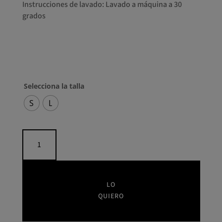
Instrucciones de lavado: Lavado a máquina a 30
grados
Selecciona la talla
S
L
Blusa
AGNA
NÜ
DENMARK
cantidad
LO
QUIERO