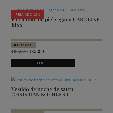
Productos relacionados
REBAJADO -25%
Falda midi de piel vegana CAROLINE
BISS
Caroline Biss
180,00
€
135,00
€
Este
LO QUIERO
producto
tiene
múltiples
variantes.
Vestido de noche de saten
Las
CHRISTIAN KOEHLERT
opciones
se
pueden