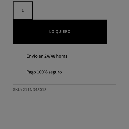
Blusa
con
estampado
folk
cantidad
LO QUIERO
Envío en 24/48 horas
Pago 100% seguro
SKU:
211ND45013