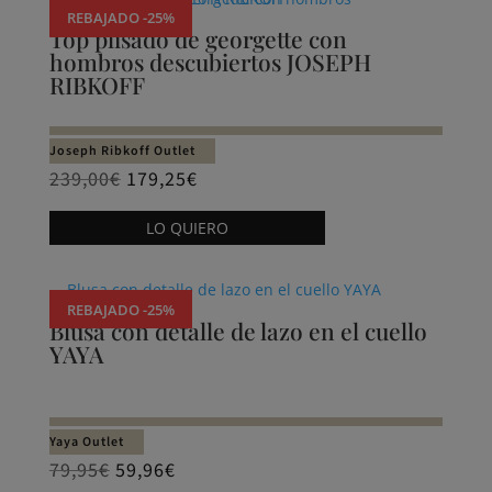
múltiples
REBAJADO -25%
variantes.
Top plisado de georgette con
hombros descubiertos JOSEPH
Las
RIBKOFF
opciones
se
pueden
Joseph Ribkoff Outlet
elegir
239,00
€
179,25
€
en
Este
LO QUIERO
la
producto
página
tiene
de
múltiples
REBAJADO -25%
producto
variantes.
Blusa con detalle de lazo en el cuello
YAYA
Las
opciones
se
pueden
Yaya Outlet
elegir
79,95
€
59,96
€