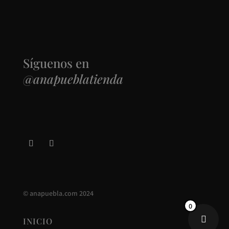
elegir
en
la
página
Síguenos en
de
@anapueblatienda
producto
©
anapuebla.com
2024
0
INICIO