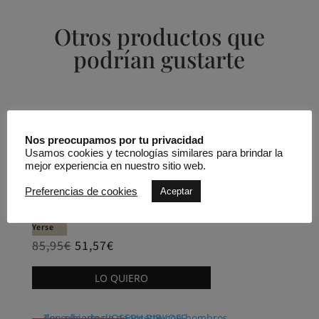
Otros productos que
podrían gustarte
Productos relacionados
Nos preocupamos por tu privacidad
REBAJADO -40%
Camisa satinada YERSE
Usamos cookies y tecnologías similares para brindar la
mejor experiencia en nuestro sitio web.
Preferencias de cookies
Aceptar
Yerse
85,95
€
51,57
€
Este
LO QUIERO
producto
tiene