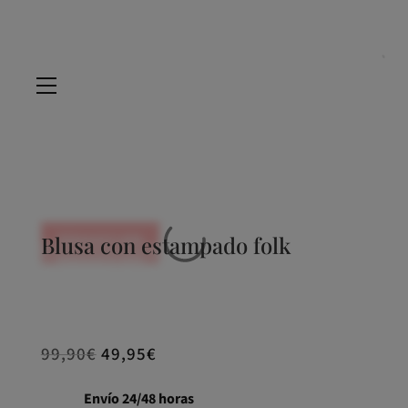
REBAJADO 60%
Blusa con estampado folk
REBAJADO 60%
REBAJADO 60%
REBAJADO 60%
99,90
€
49,95
€
Envío 24/48 horas