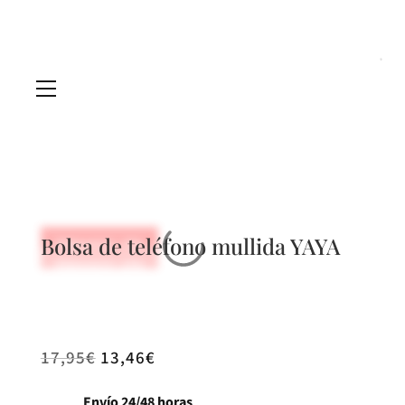
Bolsa de teléfono mullida YAYA
REBAJADO -25%
REBAJADO -25%
REBAJADO -25%
REBAJADO -25%
17,95
€
13,46
€
Envío 24/48 horas