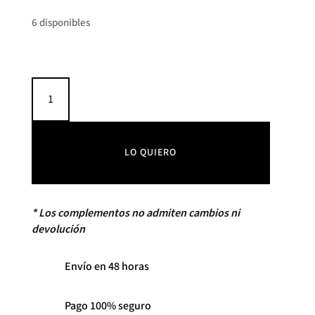
6 disponibles
Bolsa
de
teléfono
mullida
YAYA
LO QUIERO
cantidad
* Los complementos no admiten cambios ni
devolución
Envío en 48 horas
Pago 100% seguro