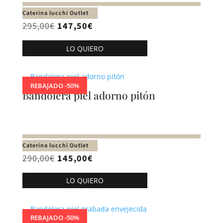
Caterina lucchi Outlet
El
El
295,00
€
147,50
€
precio
precio
LO QUIERO
original
actual
era:
es:
295,00€.
147,50€.
REBAJADO -50%
Bandolera piel adorno pitón
Caterina lucchi Outlet
El
El
290,00
€
145,00
€
precio
precio
LO QUIERO
original
actual
era:
es:
290,00€.
145,00€.
REBAJADO -50%