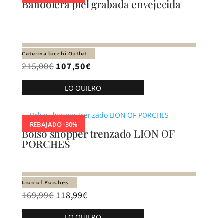
Bandolera piel grabada envejecida
Caterina lucchi Outlet
El
El
215,00
€
107,50
€
precio
precio
LO QUIERO
original
actual
era:
es:
215,00€.
107,50€.
REBAJADO -30%
Bolso shopper trenzado LION OF
PORCHES
Lion of Porches
169,99
€
118,99
€
LO QUIERO