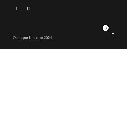
0
©
anapuebla.com
2024
INICIO
ANA PUEBLA
CONTACTO