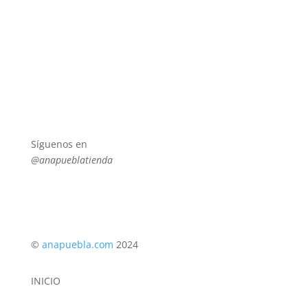
Las
opciones
se
pueden
elegir
en
la
página
Síguenos en
de
@anapueblatienda
producto
©
anapuebla.com
2024
INICIO