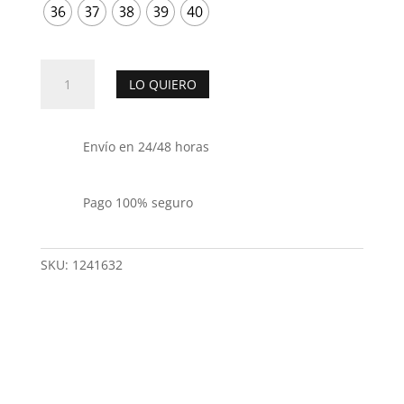
36
37
38
39
40
Botin
LO QUIERO
bajo
tachas
ALMA
Envío en 24/48 horas
EN
PENA
cantidad
Pago 100% seguro
SKU:
1241632