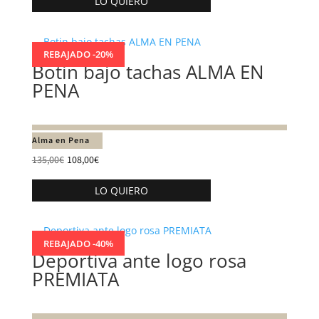
LO QUIERO
producto
tiene
múltiples
REBAJADO -20%
variantes.
Botin bajo tachas ALMA EN
Las
PENA
opciones
se
pueden
Alma en Pena
elegir
135,00
€
108,00
€
en
Este
LO QUIERO
la
producto
página
tiene
de
múltiples
REBAJADO -40%
producto
variantes.
Deportiva ante logo rosa
Las
PREMIATA
opciones
se