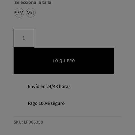
Selecciona la talla
S/M
M/L
Camisa
de
algodón
con
costuras
LO QUIERO
detalladas
LION
OF
Envío en 24/48 horas
PORCHES
cantidad
Pago 100% seguro
SKU:
LP006358