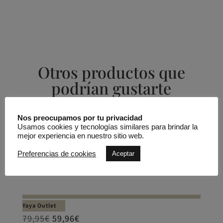
Otros productos que
podrían gustarte
Productos relacionados
Nos preocupamos por tu privacidad
Usamos cookies y tecnologías similares para brindar la
mejor experiencia en nuestro sitio web.
REBAJADO -25%
Blusa con detalle de lazo en el cuello
Preferencias de cookies
Aceptar
YAYA
Yaya Outlet
79,95
€
59,96
€