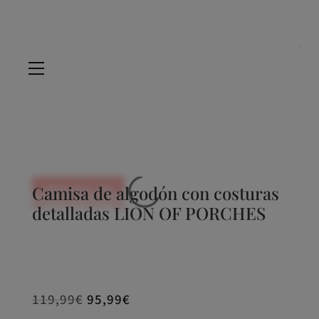
Camisa de algodón con costuras
REBAJADO -20%
REBAJADO -20%
REBAJADO -20%
detalladas LION OF PORCHES
119,99
€
95,99
€