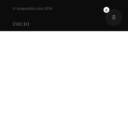
©
anapuebla.com
2024
0
INICIO
ANA PUEBLA
CONTACTO
NUEVA COLECCIÓN
REBAJAS