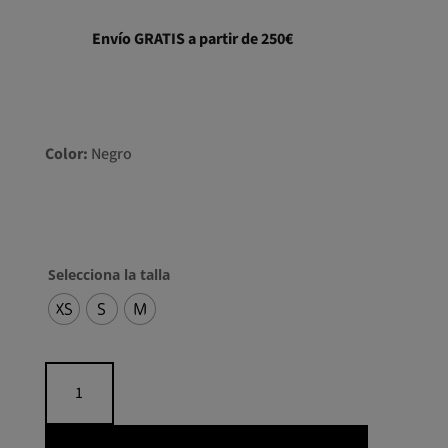
Envío GRATIS a partir de 250€
Color:
Negro
Selecciona la talla
XS
S
M
Camiseta
LOVE
strass
cantidad