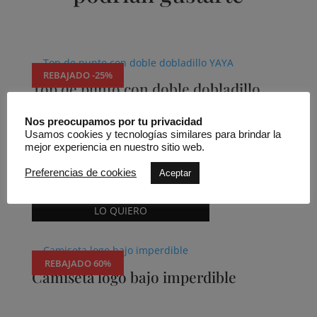
Productos relacionados
REBAJADO -25%
Top de punto con doble dobladillo
YAYA
Nos preocupamos por tu privacidad
Usamos cookies y tecnologías similares para brindar la
mejor experiencia en nuestro sitio web.
Yaya Outlet
Preferencias de cookies
Aceptar
69,95
€
52,46
€
Este
LO QUIERO
producto
tiene
múltiples
REBAJADO 60%
variantes.
Camiseta logo bajo imperdible
Las
opciones