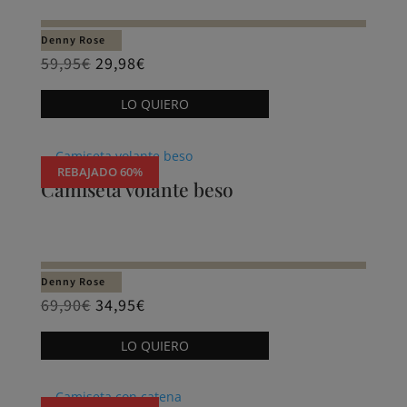
se
pueden
Denny Rose
elegir
59,95
€
29,98
€
en
Este
LO QUIERO
la
producto
página
tiene
de
múltiples
REBAJADO 60%
producto
variantes.
Camiseta volante beso
Las
opciones
se
pueden
Denny Rose
elegir
69,90
€
34,95
€
en
Este
LO QUIERO
la
producto
página
tiene
de
múltiples