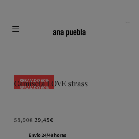
REBAJADO 60%
Camiseta LOVE strass
REBAJADO 60%
REBAJADO 60%
58,90
€
29,45
€
Envío 24/48 horas