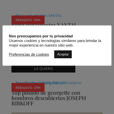
Productos relacionados
REBAJADO -50%
Blusa con volantes XANTAL
Nos preocupamos por tu privacidad
Usamos cookies y tecnologías similares para brindar la
mejor experiencia en nuestro sitio web.
Nü-denmark
Preferencias de cookies
Aceptar
79,95
€
39,98
€
Este
LO QUIERO
producto
tiene
múltiples
REBAJADO -25%
variantes.
Top plisado de georgette con
hombros descubiertos JOSEPH
Las
RIBKOFF
opciones
se