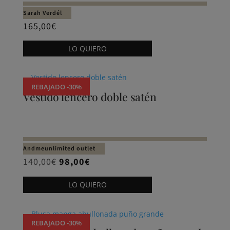
Sarah Verdél
165,00
€
Este
LO QUIERO
producto
tiene
múltiples
REBAJADO -30%
variantes.
Vestido lencero doble satén
Las
opciones
se
pueden
Andmeunlimited outlet
elegir
El
El
140,00
€
98,00
€
en
precio
precio
Este
LO QUIERO
la
original
actual
producto
página
era:
es:
tiene
de
140,00€.
98,00€.
múltiples
REBAJADO -30%
producto
variantes.