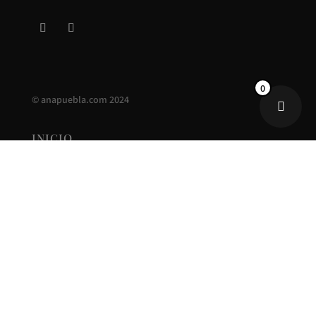
0
©
anapuebla.com
2024
INICIO
ANA PUEBLA
CONTACTO