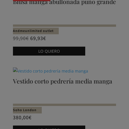
Blusa manga abullonada puño grande
Las
opciones
se
pueden
Andmeunlimited outlet
elegir
99,90
€
69,93
€
en
Este
LO QUIERO
la
producto
página
tiene
de
múltiples
producto
variantes.
Vestido corto pedrería media manga
Las
opciones
se
pueden
Soho London
elegir
380,00
€
en
Este
la