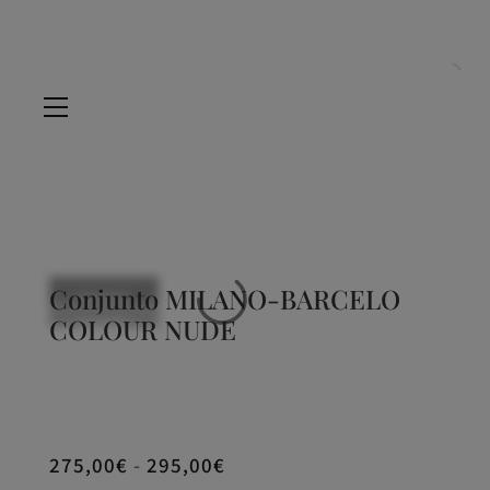
Conjunto MILANO-BARCELO
NUEVO
COLOUR NUDE
NUEVO
NUEVO
NUEVO
Rango
275,00
€
-
295,00
€