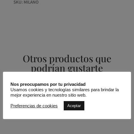
SKU:
MILANO
Otros productos que
podrían gustarte
Nos preocupamos por tu privacidad
Productos relacionados
Usamos cookies y tecnologías similares para brindar la
mejor experiencia en nuestro sitio web.
Preferencias de cookies
Aceptar
Zapato glitter lazo