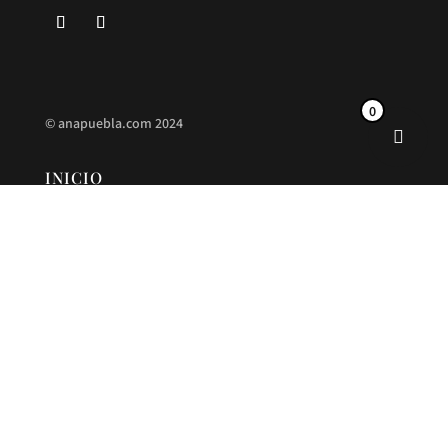
0
©
anapuebla.com
2024
INICIO
ANA PUEBLA
CONTACTO
NUEVA COLECCIÓN