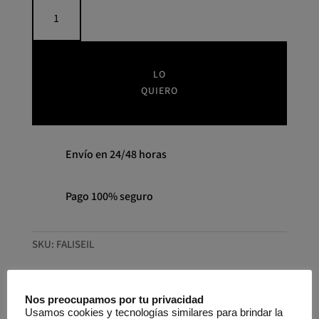
Falda
elegir
Liseil
en
PANAMBI
la
cantidad
página
LO
de
QUIERO
producto
Envío en 24/48 horas
Pago 100% seguro
SKU:
FALISEIL
Nos preocupamos por tu privacidad
Usamos cookies y tecnologías similares para brindar la