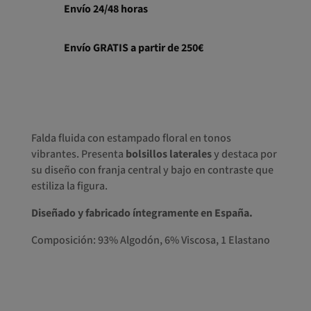
original
actual
Envío 24/48 horas
era:
es:
200,00€.
140,00€.
Envío GRATIS a partir de 250€
Falda fluida con estampado floral en tonos
vibrantes. Presenta
bolsillos laterales
y destaca por
su diseño con franja central y bajo en contraste que
estiliza la figura.
Diseñado y fabricado íntegramente en España.
Composición: 93% Algodón, 6% Viscosa, 1 Elastano