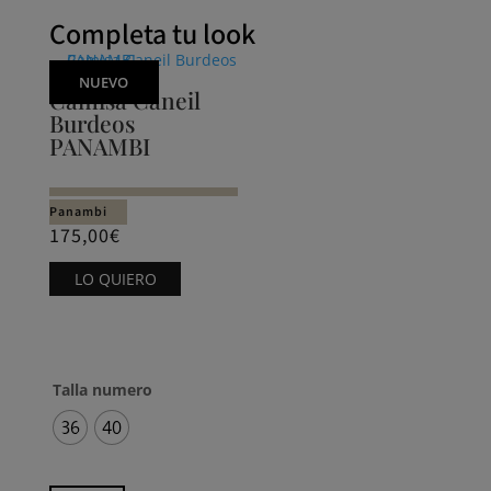
Completa tu look
NUEVO
Camisa Caneil
Burdeos
PANAMBI
Panambi
175,00
€
Este
LO QUIERO
producto
tiene
múltiples
variantes.
Talla numero
Las
36
40
opciones
se
pueden