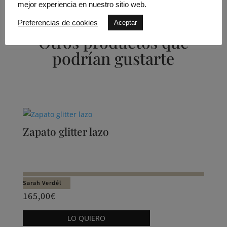
mejor experiencia en nuestro sitio web.
Preferencias de cookies
Aceptar
Otros productos que
podrían gustarte
Productos relacionados
Zapato glitter lazo
Sarah Verdél
165,00
€
Este
LO QUIERO
producto