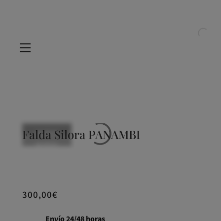
Falda Silora PANAMBI
NUEVO
NUEVO
NUEVO
NUEVO
NUEVO
300,00
€
Envío 24/48 horas