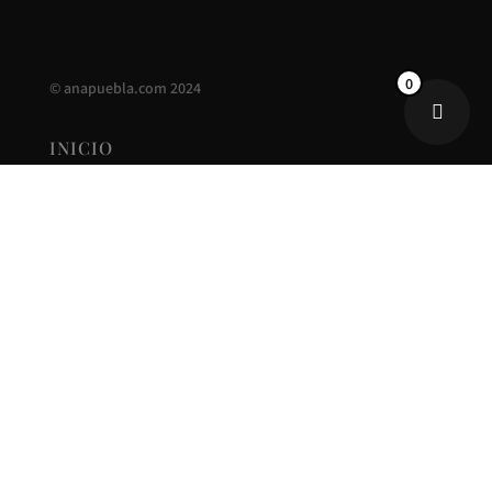
0
©
anapuebla.com
2024
INICIO
ANA PUEBLA
CONTACTO
NUEVA COLECCIÓN