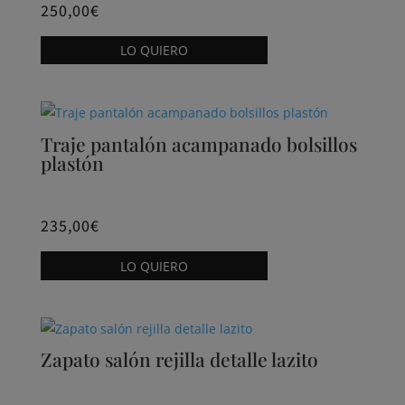
250,00
€
Este
LO QUIERO
producto
tiene
múltiples
variantes.
Traje pantalón acampanado bolsillos
Las
plastón
opciones
se
pueden
235,00
€
elegir
Este
LO QUIERO
en
producto
la
tiene
página
múltiples
de
variantes.
Zapato salón rejilla detalle lazito
producto
Las
opciones