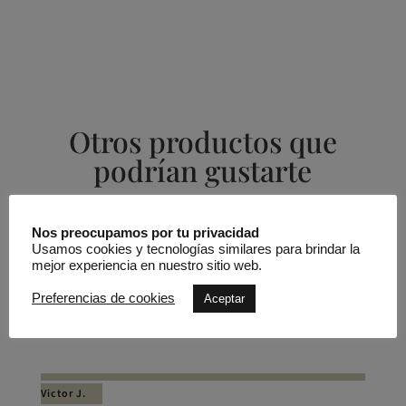
Otros productos que
podrían gustarte
Productos relacionados
Nos preocupamos por tu privacidad
Usamos cookies y tecnologías similares para brindar la
mejor experiencia en nuestro sitio web.
Vestido midi manga francesa
Preferencias de cookies
Aceptar
cinturón pedrería
Victor J.