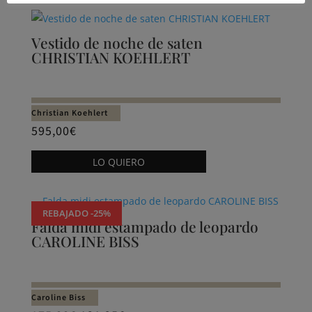
Vestido de noche de saten
CHRISTIAN KOEHLERT
Christian Koehlert
595,00
€
Este
LO QUIERO
producto
tiene
múltiples
REBAJADO -25%
variantes.
Falda midi estampado de leopardo
CAROLINE BISS
Las
opciones
se
pueden
Caroline Biss
elegir