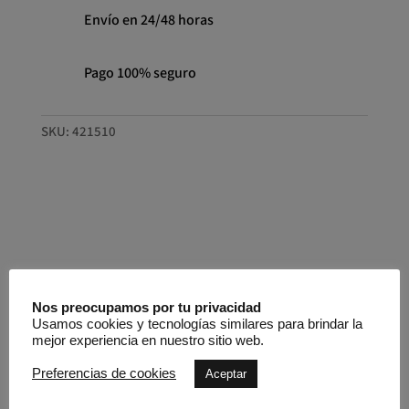
BISS
Envío en 24/48 horas
cantidad
Pago 100% seguro
SKU:
421510
Otros productos que
Nos preocupamos por tu privacidad
podrían gustarte
Usamos cookies y tecnologías similares para brindar la
mejor experiencia en nuestro sitio web.
Preferencias de cookies
Aceptar
Productos relacionados