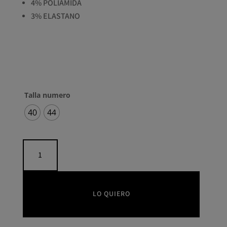
4% POLIAMIDA
3% ELASTANO
Talla numero
40
44
Jersey
acogedor
con
estampado
floral
LO QUIERO
en
relieve
CAROLINE