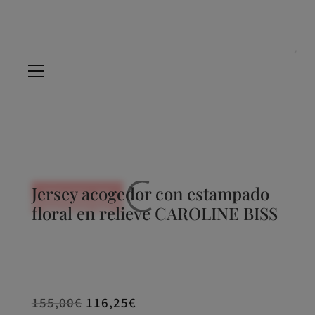
Jersey acogedor con estampado
REBAJADO -25%
floral en relieve CAROLINE BISS
REBAJADO -25%
REBAJADO -25%
REBAJADO -25%
155,00
€
116,25
€