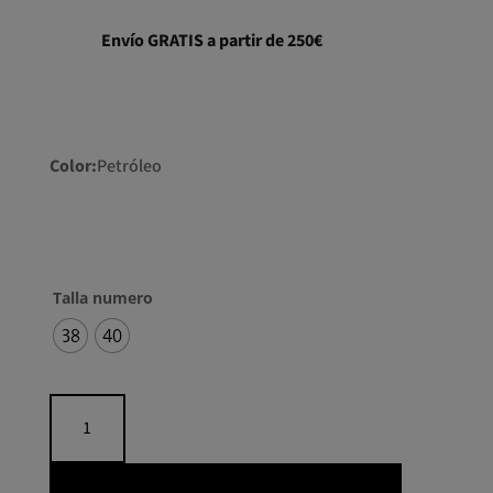
era:
es:
239,00€.
143,40€.
Envío GRATIS a partir de 250€
Color:
Petróleo
Talla numero
38
40
Kaftán
satén
bordado
flecos