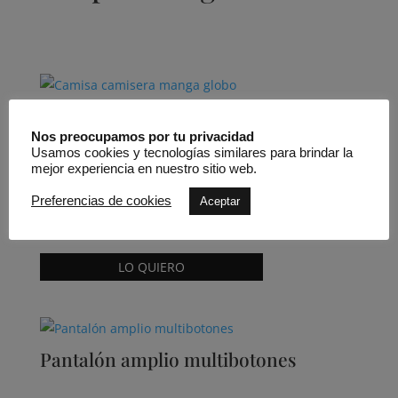
Productos relacionados
Camisa camisera manga globo
Nos preocupamos por tu privacidad
Usamos cookies y tecnologías similares para brindar la
mejor experiencia en nuestro sitio web.
Preferencias de cookies
Aceptar
Moskada
298,00
€
Este
LO QUIERO
producto
tiene
múltiples
variantes.
Pantalón amplio multibotones
Las
opciones