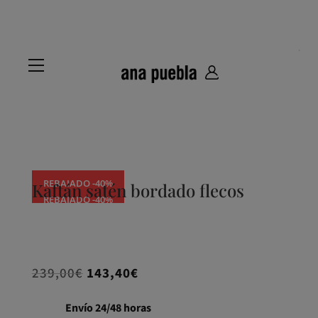
REBAJADO -40%
Kaftán satén bordado flecos
REBAJADO -40%
REBAJADO -40%
REBAJADO -40%
El
El
239,00
€
143,40
€
precio
precio
original
actual
Envío 24/48 horas