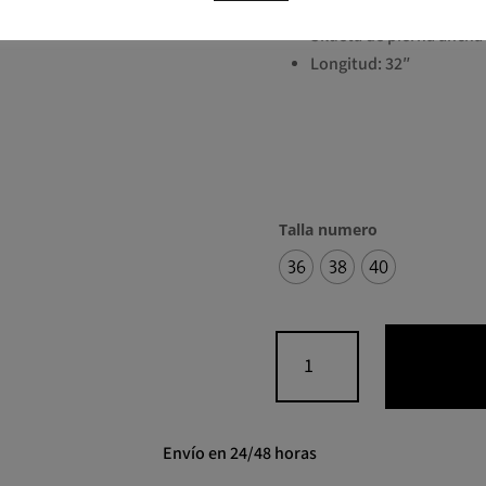
Silueta de pierna ancha
Longitud: 32″
Talla numero
36
38
40
Pantalón
clásico
de
pierna
ancha
Envío en 24/48 horas
JOSEPH