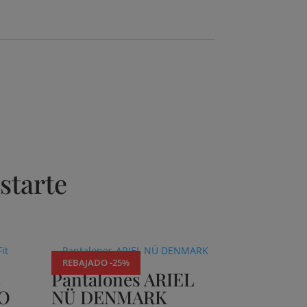
starte
REBAJADO -25%
t
Pantalones ARIEL
JO
NÜ DENMARK