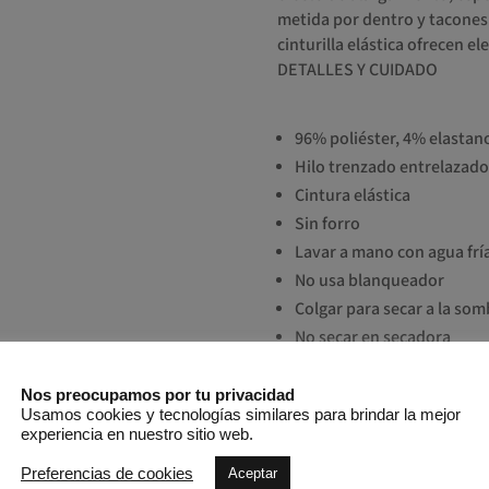
metida por dentro y tacones 
cinturilla elástica ofrecen 
DETALLES Y CUIDADO
96% poliéster, 4% elastan
Hilo trenzado entrelazado
Cintura elástica
Sin forro
Lavar a mano con agua fría
No usa blanqueador
Colgar para secar a la som
No secar en secadora
Bajo contenido de hierro s
No lavar en seco
Nos preocupamos por tu privacidad
Usamos cookies y tecnologías similares para brindar la mejor
Planchar a baja temperatur
experiencia en nuestro sitio web.
TALLA Y AJUSTE
Preferencias de cookies
Aceptar