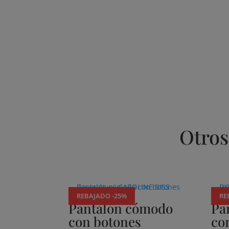
Otros
Productos relacionados
REBAJADO -25%
RE
Pantalón cómodo
Pa
con botones
co