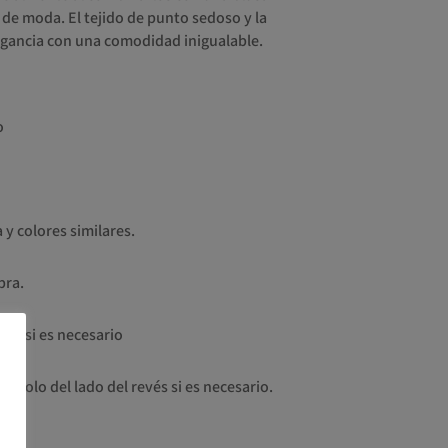
de moda. El tejido de punto sedoso y la
elegancia con una comodidad inigualable.
o
 y colores similares.
bra.
olo si es necesario
a solo del lado del revés si es necesario.