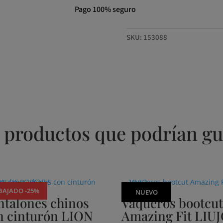
RIBKOFF
Pago 100% seguro
cantidad
SKU:
153088
 productos que podrían gu
BAJADO -25%
NUEVO
ntalones chinos
Vaqueros bootcu
n cinturón LION
Amazing Fit LIU