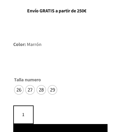
Envío GRATIS a partir de 250€
Color:
Marrón
Talla numero
26
27
28
29
Pantalón
polipiel
bajo
suelto