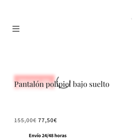
REBAJADO -50%
Pantalón polipiel bajo suelto
REBAJADO -50%
REBAJADO -50%
155,00
€
77,50
€
Envío 24/48 horas