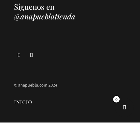
página
Síguenos en
de
@anapueblatienda
producto
©
anapuebla.com
2024
0
INICIO
ANA PUEBLA