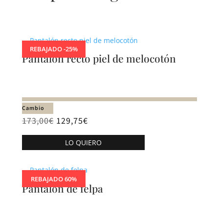
Productos relacionados
REBAJADO -25%
Pantalón recto piel de melocotón
Cambio
173,00
€
129,75
€
Este
LO QUIERO
producto
tiene
múltiples
REBAJADO 60%
variantes.
Pantalón de felpa
Las
opciones