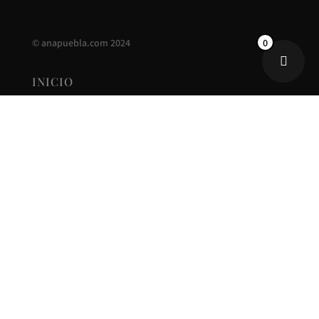
0
©
anapuebla.com
2024
INICIO
ANA PUEBLA
CONTACTO
NUEVA COLECCIÓN