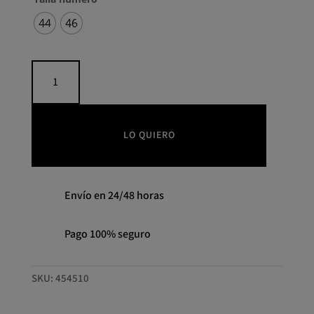
44
46
Pantalón
vestir
cinturón
cantidad
LO QUIERO
Envío en 24/48 horas
Pago 100% seguro
SKU:
454510