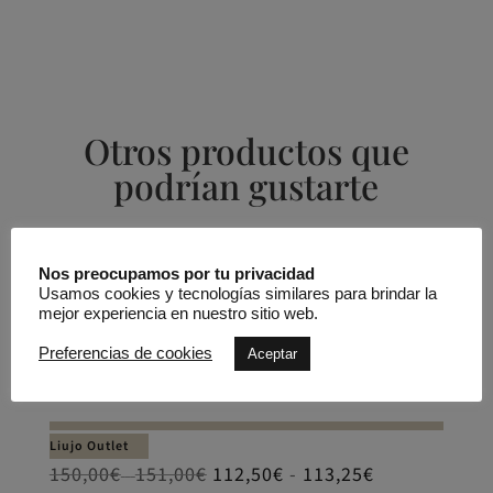
Otros productos que
podrían gustarte
Productos relacionados
Nos preocupamos por tu privacidad
Usamos cookies y tecnologías similares para brindar la
REBAJADO -25%
mejor experiencia en nuestro sitio web.
Pantalón pitillo Bottom Up
Preferencias de cookies
Aceptar
Liujo Outlet
Rango
150,00
€
151,00
€
112,50
€
-
113,25
€
Rango
-