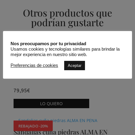
Otros productos que
podrían gustarte
Productos relacionados
Nos preocupamos por tu privacidad
Usamos cookies y tecnologías similares para brindar la
mejor experiencia en nuestro sitio web.
NUEVO
Top cruzado ACCESS FASHION
Preferencias de cookies
Aceptar
79,95
€
Este
LO QUIERO
producto
tiene
múltiples
REBAJADO -20%
variantes.
Sandalias cuña piedras ALMA EN