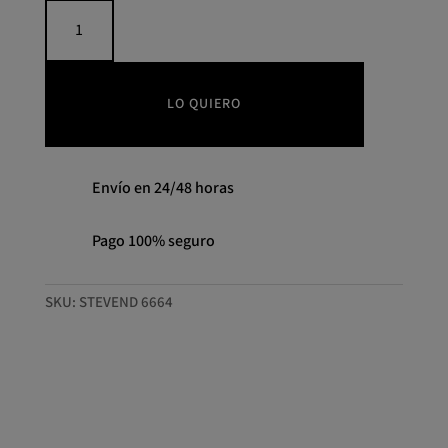
Sneakers
pipa
negra
PREMIATA
cantidad
LO QUIERO
Envío en 24/48 horas
Pago 100% seguro
SKU:
STEVEND 6664