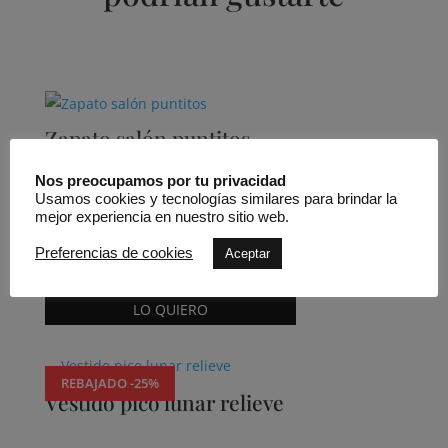
Productos relacionados
Zapato salón puntitos
Nos preocupamos por tu privacidad
Usamos cookies y tecnologías similares para brindar la
mejor experiencia en nuestro sitio web.
Sarah Verdél
Preferencias de cookies
Aceptar
150,00
€
Este
LO QUIERO
producto
tiene
múltiples
REBAJADO -25%
variantes.
Vestido pico lunar relieve
Las
opciones