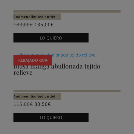
se
pueden
Andmeunlimited outlet
elegir
180,00
€
135,00
€
en
Este
LO QUIERO
la
producto
página
tiene
de
múltiples
REBAJADO -30%
producto
variantes.
Blusa manga abullonada tejido
relieve
Las
opciones
se
pueden
Andmeunlimited outlet
elegir
115,00
€
80,50
€
en
Este
LO QUIERO
la
producto
página
tiene
de