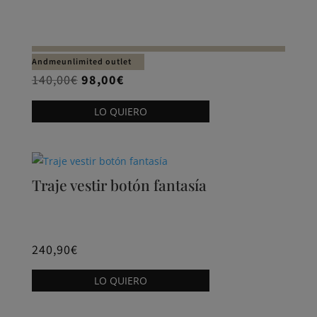
Las
opciones
se
pueden
Andmeunlimited outlet
elegir
El
El
140,00
€
98,00
€
en
precio
precio
Este
LO QUIERO
la
original
actual
producto
página
era:
es:
tiene
de
140,00€.
98,00€.
múltiples
producto
variantes.
Traje vestir botón fantasía
Las
opciones
se
pueden
240,90
€
elegir
Este
LO QUIERO
en
producto
la
tiene