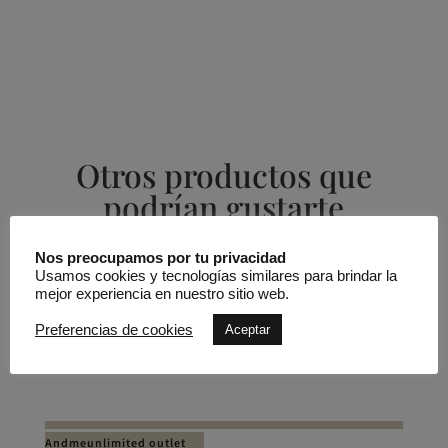
Otros productos que
podrían gustarte
Nos preocupamos por tu privacidad
Productos relacionados
Usamos cookies y tecnologías similares para brindar la
mejor experiencia en nuestro sitio web.
REBAJADO -25%
Preferencias de cookies
Aceptar
Top satén vivo cadena
Andmeunlimited outlet