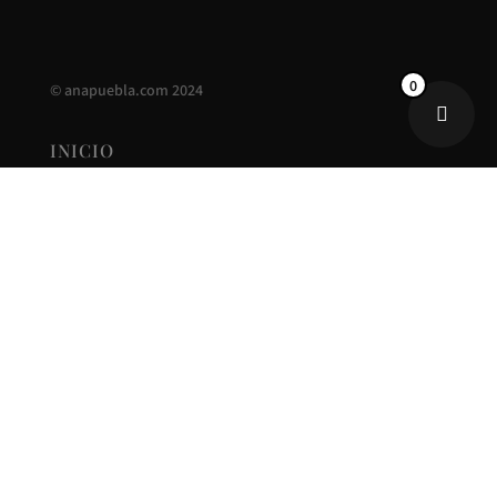
0
©
anapuebla.com
2024
INICIO
ANA PUEBLA
CONTACTO
NUEVA COLECCIÓN