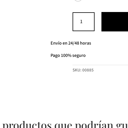
Vestido
de
noche
CHRISTIAN
KOEHLERT
Envío en 24/48 horas
cantidad
Pago 100% seguro
SKU:
00885
 productos que podrían gu