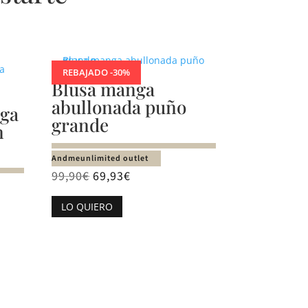
REBAJADO -30%
Blusa manga
abullonada puño
nga
grande
n
Andmeunlimited outlet
99,90
€
69,93
€
Este
LO QUIERO
producto
tiene
múltiples
variantes.
Las
opciones