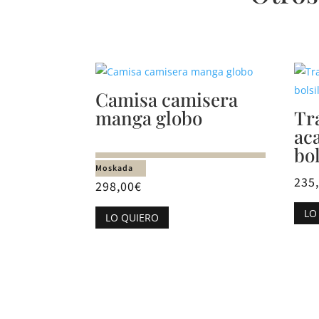
Productos relacionados
Camisa camisera
manga globo
Tr
ac
bol
Moskada
235
298,00
€
Este
LO
LO QUIERO
producto
tiene
múltiples
variantes.
Las
opciones