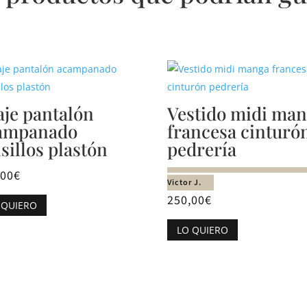
aje pantalón
Vestido midi ma
ampanado
francesa cinturó
sillos plastón
pedrería
,00
€
Victor J.
Este
250,00
€
 QUIERO
producto
Este
tiene
LO QUIERO
producto
múltiples
tiene
variantes.
múltiples
Las
variantes.
opciones
Las