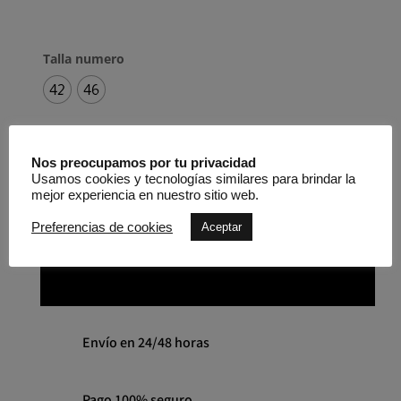
Talla numero
42
46
Vestido
Nos preocupamos por tu privacidad
de
Usamos cookies y tecnologías similares para brindar la
punto
mejor experiencia en nuestro sitio web.
sedoso
Preferencias de cookies
estampado,
Aceptar
LO
corte
QUIERO
entallado
y
falda
acampanada
Envío en 24/48 horas
JOSEPH
RIBKOFF
cantidad
Pago 100% seguro