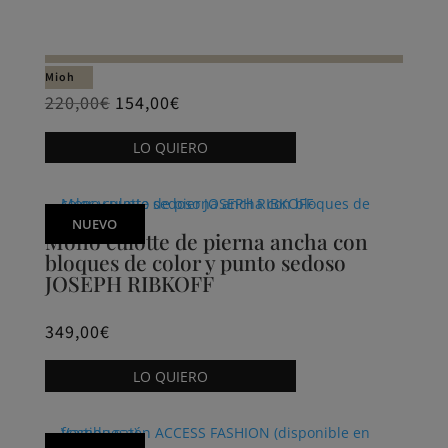
Mioh
220,00
€
154,00
€
Este
LO QUIERO
producto
tiene
múltiples
NUEVO
variantes.
Mono culotte de pierna ancha con
bloques de color y punto sedoso
Las
JOSEPH RIBKOFF
opciones
se
349,00
€
pueden
Este
elegir
LO QUIERO
producto
en
tiene
la
múltiples
página