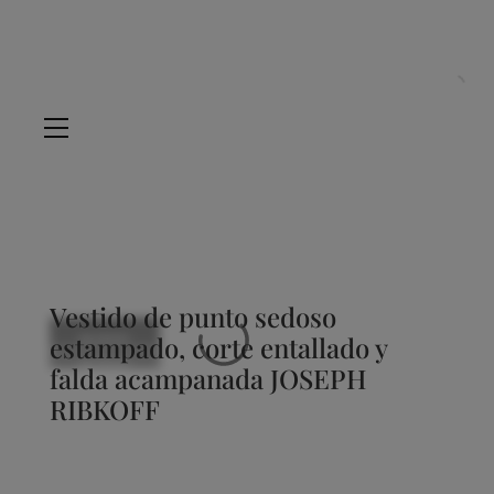
Vestido de punto sedoso
NUEVO
estampado, corte entallado y
NUEVO
NUEVO
NUEVO
NUEVO
falda acampanada JOSEPH
RIBKOFF