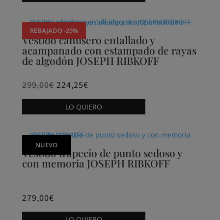
tiene
múltiples
REBAJADO -25%
variantes.
Vestido camisero entallado y
acampanado con estampado de rayas
Las
de algodón JOSEPH RIBKOFF
opciones
se
299,00
€
224,25
€
pueden
Este
elegir
LO QUIERO
producto
en
tiene
la
múltiples
página
NUEVO
variantes.
Vestido trapecio de punto sedoso y
de
con memoria JOSEPH RIBKOFF
Las
producto
opciones
se
279,00
€
pueden
Este
elegir
LO QUIERO