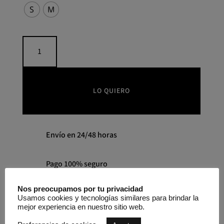
S
M
Vestido
DEWI
NÜ
DENMARK
cantidad
LO QUIERO
Envío en 24/48 horas
Pago 100% seguro
Nos preocupamos por tu privacidad
SKU:
881123
Usamos cookies y tecnologías similares para brindar la
mejor experiencia en nuestro sitio web.