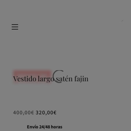
REBAJADO -20%
Vestido largo satén fajin
REBAJADO -20%
REBAJADO -20%
400,00
€
320,00
€
Envío 24/48 horas