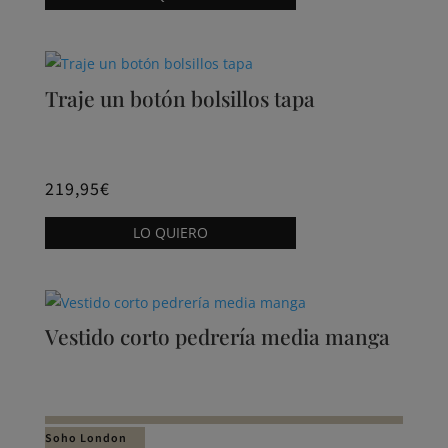
producto
página
tiene
de
múltiples
producto
variantes.
Traje un botón bolsillos tapa
Las
opciones
se
pueden
219,95
€
elegir
Este
LO QUIERO
en
producto
la
tiene
página
múltiples
de
variantes.
Vestido corto pedrería media manga
producto
Las
opciones
se
pueden
Soho London