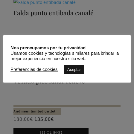
Falda punto entibada canalé
89,95
€
Este
Nos preocupamos por tu privacidad
LO QUIERO
Usamos cookies y tecnologías similares para brindar la
producto
mejor experiencia en nuestro sitio web.
tiene
Preferencias de cookies
Aceptar
múltiples
REBAJADO -25%
variantes.
Vestido pico lunar relieve
Las
opciones
se
pueden
Andmeunlimited outlet
elegir
180,00
€
135,00
€
en
Este
LO QUIERO
la