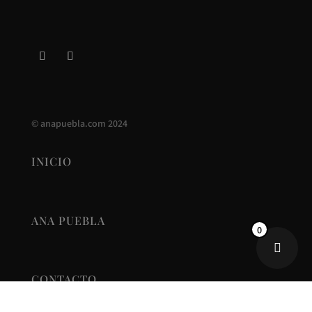
©
anapuebla.com
2024
INICIO
ANA PUEBLA
0
CONTACTO