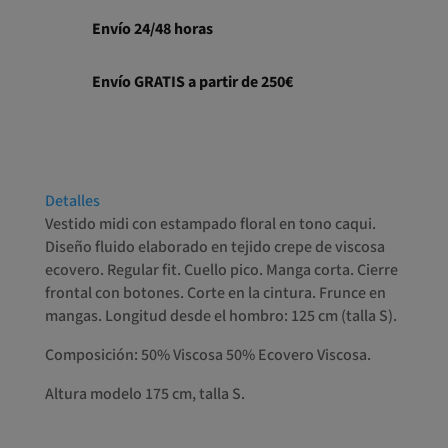
precio
precio
original
actual
Envío 24/48 horas
era:
es:
109,00€.
94,00€.
Envío GRATIS a partir de 250€
Detalles
Vestido midi con estampado floral en tono caqui.
Diseño fluido elaborado en tejido crepe de viscosa
ecovero. Regular fit. Cuello pico. Manga corta. Cierre
frontal con botones. Corte en la cintura. Frunce en
mangas. Longitud desde el hombro: 125 cm (talla S).
Composición: 50% Viscosa 50% Ecovero Viscosa.
Altura modelo 175 cm, talla S.