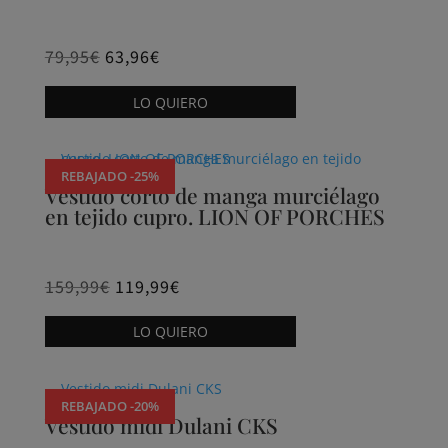
79,95
€
63,96
€
Este
LO QUIERO
producto
tiene
múltiples
REBAJADO -25%
variantes.
Vestido corto de manga murciélago
en tejido cupro. LION OF PORCHES
Las
opciones
se
159,99
€
119,99
€
pueden
Este
elegir
LO QUIERO
producto
en
tiene
la
múltiples
página
REBAJADO -20%
variantes.
Vestido midi Dulani CKS
de
Las
producto