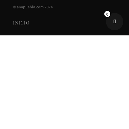
©
anapuebla.com
2024
0
INICIO
ANA PUEBLA
CONTACTO
NUEVA COLECCIÓN
REBAJAS