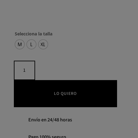
Selecciona la talla
M
L
XL
Vestido
midi
fluido
flores
YERSE(disponible
LO QUIERO
en
color
marino,
Envío en 24/48 horas
fotografía
adjunta)
cantidad
Pago 100% seguro