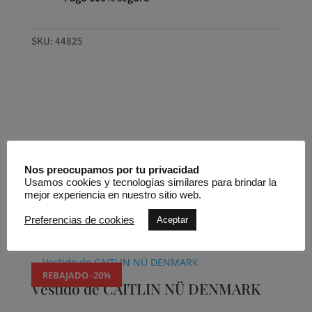
SKU:
44825
Otros productos que
Nos preocupamos por tu privacidad
Usamos cookies y tecnologías similares para brindar la
podrían gustarte
mejor experiencia en nuestro sitio web.
Preferencias de cookies
Aceptar
Productos relacionados
REBAJADO -20%
Vestido de CAITLIN NÜ DENMARK