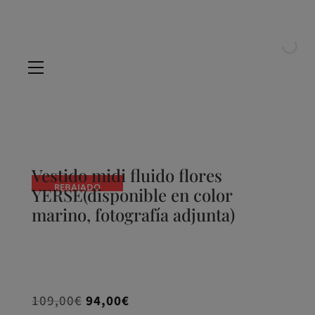
Vestido midi fluido flores
REBAJADO
YERSE(disponible en color
marino, fotografía adjunta)
El
El
109,00
€
94,00
€