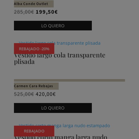
pueden
Alba Conde Outlet
elegir
El
El
285,00
€
199,50
€
en
precio
precio
Este
LO QUIERO
la
original
actual
producto
página
era:
es:
tiene
de
285,00€.
199,50€.
múltiples
REBAJADO -20%
producto
variantes.
Vestido largo cola transparente
plisada
Las
opciones
se
pueden
Carmen Cara Rebajas
elegir
525,00
€
420,00
€
en
Este
LO QUIERO
la
producto
página
tiene
de
múltiples
REBAJADO
producto
variantes.
Vestido corto manga larga nudo