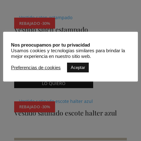
Productos relacionados
REBAJADO -30%
Vestido saten estampado
Nos preocupamos por tu privacidad
Usamos cookies y tecnologías similares para brindar la
mejor experiencia en nuestro sitio web.
Panambi Outlet
Preferencias de cookies
Aceptar
250,00
€
175,00
€
Este
LO QUIERO
producto
tiene
múltiples
REBAJADO -30%
variantes.
Vestido satinado escote halter azul
Las
opciones
se