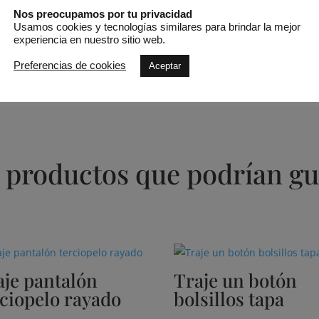
Pago 100% seguro
Nos preocupamos por tu privacidad
Usamos cookies y tecnologías similares para brindar la mejor
SKU:
Orquidea
experiencia en nuestro sitio web.
Preferencias de cookies
Aceptar
 productos que podrían gu
aje pantalón
Traje un botón
rciopelo rayado
bolsillos tapa