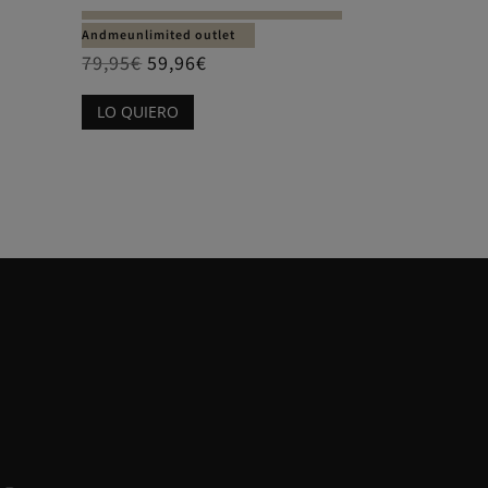
Andmeunlimited outlet
79,95
€
59,96
€
Este
LO QUIERO
producto
tiene
múltiples
variantes.
Las
opciones
se
pueden
elegir
en
la
página
de