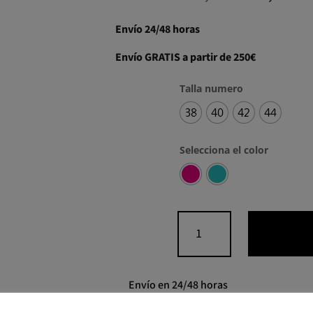
Envío 24/48 horas
Envío GRATIS a partir de 250€
Talla numero
38
40
42
44
Selecciona el color
Vestido
midi
sisa
volantes
cantidad
Envío en 24/48 horas