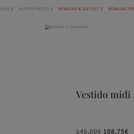
AJAS
NUEVO FIESTA
REBAJAS & OUTLET
REBAJAS FI
Vestido midi 
145,00
€
108,75
€