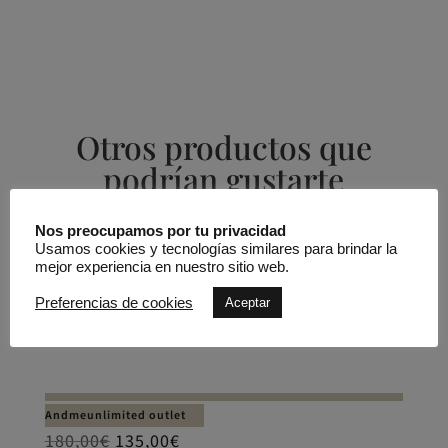
Otros productos que
podrían gustarte
Nos preocupamos por tu privacidad
Productos relacionados
Usamos cookies y tecnologías similares para brindar la
mejor experiencia en nuestro sitio web.
REBAJADO -25%
Preferencias de cookies
Aceptar
Vestido pico lunar relieve
Andmeunlimited outlet
180,00
€
135,00
€