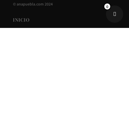
©
anapuebla.com
2024
0
INICIO
ANA PUEBLA
CONTACTO
NUEVA COLECCIÓN
REBAJAS