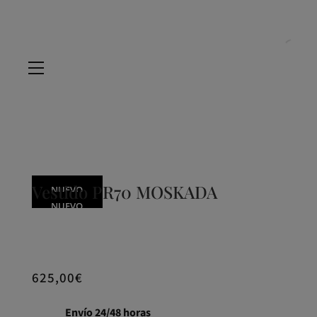
Vestido PR70 MOSKADA
NUEVO
NUEVO
NUEVO
625,00
€
Envío 24/48 horas