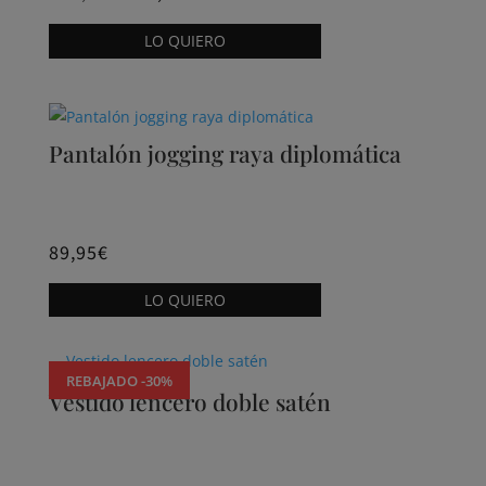
Este
LO QUIERO
producto
tiene
múltiples
variantes.
Pantalón jogging raya diplomática
Las
opciones
se
pueden
89,95
€
elegir
Este
LO QUIERO
en
producto
la
tiene
página
múltiples
REBAJADO -30%
de
variantes.
Vestido lencero doble satén
producto
Las
opciones
se