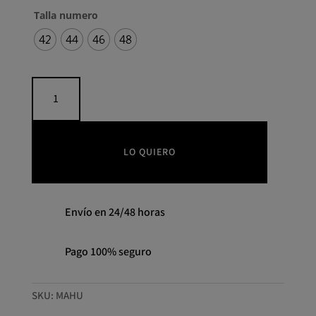
Talla numero
42
44
46
48
Vestido
punto
tipo
kaftán
COLOUR
LO QUIERO
NUDE
cantidad
Envío en 24/48 horas
Pago 100% seguro
SKU:
MAHU