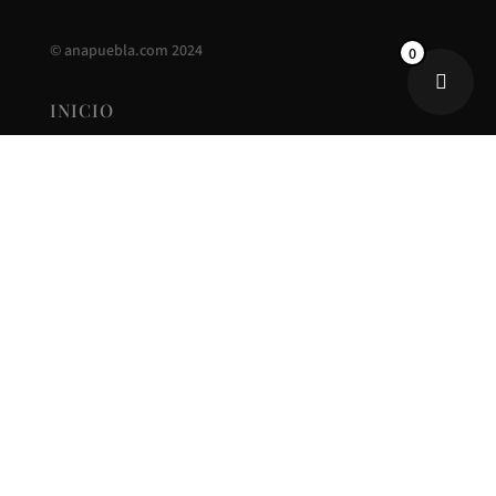
©
anapuebla.com
2024
0
INICIO
ANA PUEBLA
CONTACTO
NUEVA COLECCIÓN