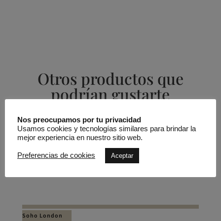
Otros productos que
podrían gustarte
Nos preocupamos por tu privacidad
Productos relacionados
Usamos cookies y tecnologías similares para brindar la
mejor experiencia en nuestro sitio web.
Preferencias de cookies
Aceptar
Vestido corto pedrería media manga
Soho London