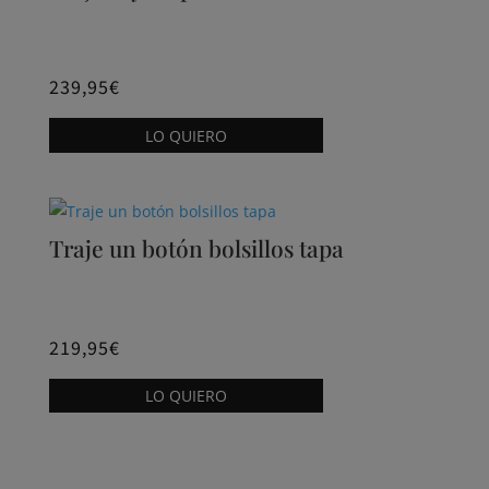
opciones
se
pueden
239,95
€
elegir
Este
LO QUIERO
en
producto
la
tiene
página
múltiples
de
variantes.
Traje un botón bolsillos tapa
producto
Las
opciones
se
pueden
219,95
€
elegir
Este
LO QUIERO
en
producto
la
tiene
página
múltiples
de