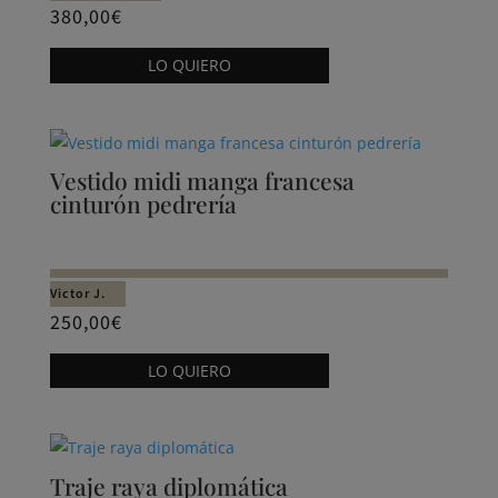
380,00
€
Este
LO QUIERO
producto
tiene
múltiples
variantes.
Vestido midi manga francesa
Las
cinturón pedrería
opciones
se
pueden
Victor J.
elegir
250,00
€
en
Este
la
LO QUIERO
producto
página
tiene
de
múltiples
producto
variantes.
Traje raya diplomática
Las