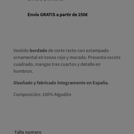
era:
es:
325,00€.
228,00€.
Envío GRATIS a partir de 250€
Vestido
bordado
de corte recto con estampado
ornamental en tonos rojo y morado. Presenta escote
cuadrado, mangas tres cuartos y detalle en
hombros.
Diseñado y fabricado íntegramente en España.
Composición: 100% Algodón
Talla numero