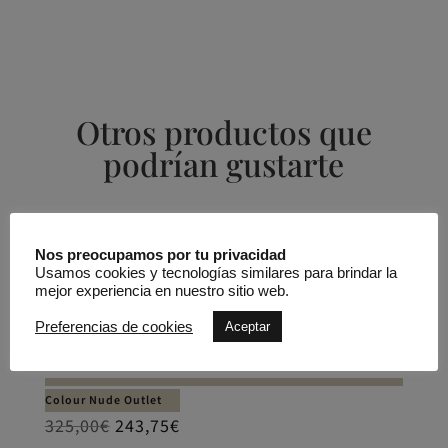
Otros productos que
podrían gustarte
Productos relacionados
Nos preocupamos por tu privacidad
Usamos cookies y tecnologías similares para brindar la
REBAJADO -25%
mejor experiencia en nuestro sitio web.
Vestido midi recogido en un lado
Preferencias de cookies
Aceptar
Colour Nude Outlet
325,00
€
243,75
€