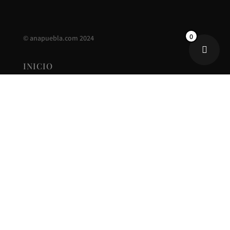
0
©
anapuebla.com
2024
INICIO
ANA PUEBLA
CONTACTO
NUEVA COLECCIÓN