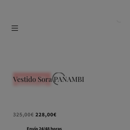
Vestido Sora PANAMBI
REBAJADO -30%
REBAJADO -30%
REBAJADO -30%
REBAJADO -30%
REBAJADO -30%
El
El
325,00
€
228,00
€
precio
precio
original
actual
Envío 24/48 horas