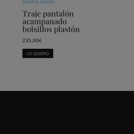
Traje pantalón
acampanado
bolsillos plastón
235,00
€
Este
LO QUIERO
producto
tiene
múltiples
variantes.
Las
opciones
se
pueden
elegir
en
la