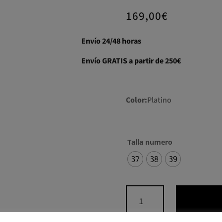
169,00
€
Envío 24/48 horas
Envío GRATIS a partir de 250€
Color:
Platino
Talla numero
37
38
39
Zapato
destalonado
tacón