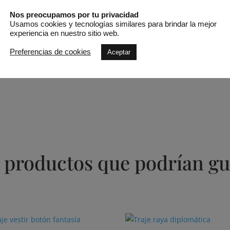
medio
punta
Nos preocupamos por tu privacidad
Envío en 24/48 horas
Usamos cookies y tecnologías similares para brindar la mejor
abierta
experiencia en nuestro sitio web.
Pago 100% seguro
cantidad
Preferencias de cookies
Aceptar
SKU:
chester
 productos que podrían gu