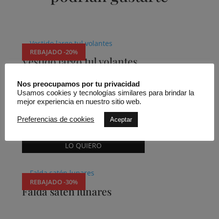
Productos relacionados
REBAJADO -20%
Vestido largo tul volantes
Nos preocupamos por tu privacidad
Usamos cookies y tecnologías similares para brindar la
mejor experiencia en nuestro sitio web.
Carmen Cara Rebajas
Preferencias de cookies
Aceptar
399,90
€
319,92
€
Este
LO QUIERO
producto
tiene
múltiples
REBAJADO -30%
variantes.
Falda satén lunares
Las
opciones