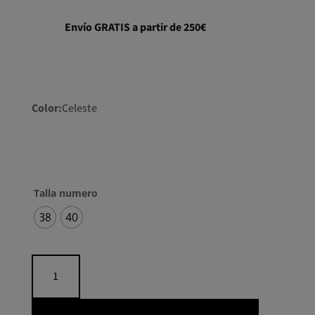
era:
es:
238,00€.
166,60€.
Envío GRATIS a partir de 250€
Color:
Celeste
Talla numero
38
40
Kaftan
raso
flecos
cantidad