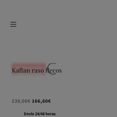
REBAJADO -30%
Kaftan raso flecos
REBAJADO -30%
REBAJADO -30%
REBAJADO -30%
El
El
238,00
€
166,60
€
precio
precio
original
actual
Envío 24/48 horas