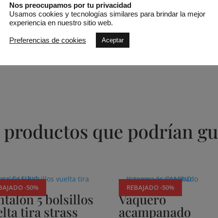
Nos preocupamos por tu privacidad
Pago 100% seguro
Usamos cookies y tecnologías similares para brindar la mejor
experiencia en nuestro sitio web.
SKU:
76660284
Preferencias de cookies
Aceptar
 productos que podrían gu
BAJADO -50%
REBAJADO -50%
talón 5 bolsillos
Vaquero
lta tira strass
acampanado