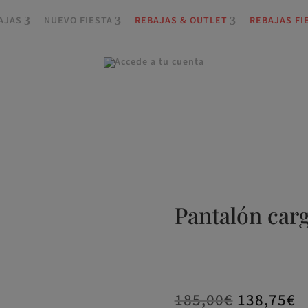
AJAS
NUEVO FIESTA
REBAJAS & OUTLET
REBAJAS FI
Pantalón car
185,00
€
138,75
€