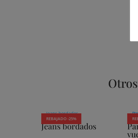
Otros
Productos relacionados
REBAJADO -25%
RE
Jeans bordados
Pan
vue