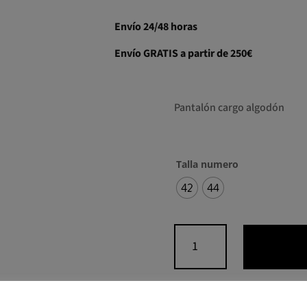
Envío 24/48 horas
Envío GRATIS a partir de 250€
Pantalón cargo algodón
Talla numero
42
44
Pantalón
cargo
cantidad
Envío en 24/48 horas